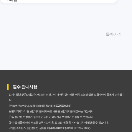
암보험비갱신형 가입, 놓치면 후회할 핵심 3단계 비교 전략
암보험비갱신형, 잘못 선택하면 손해! 숨겨진 약점과 완벽
돌아가기
대비책
암보험비갱신형, 실제 가입자들이 말하는 예상치 못한 이점
과 주의사항
갱신형 암보험과 비갱신형, 어떤 차이가 있을까? 내게 맞는
선택 기준
필수 안내사항
암보험비갱신형, 평생 고정 보험료의 숨겨진 가치와 현명한
상기 내용은 (주)쇼엠인슈어런스의 의견이며, 계약체결에 따른 이익 또는 손실은 보험계약자 등에게 귀속됩니
선택 기준
다.
(주)쇼엠인슈어런스 보험대리점(등록번호 제2025030014호)
암보험 비갱신형, 왜 지금 선택해야 할까요? 미래 보험료 걱
보험계약자가 기존 보험계약을 해지하고 새로운 보험계약을 체결하는 과정에서
① 질병이력, 연령증가 등으로 가입이 거절되거나 보험료가 인상될 수 있습니다.
정 끝내는 방법
② 가입 상품에 따라 새로운 면책기간 적용 및 보장 제한 등 기타 불이익이 발생할 수 있습니다.
쇼엠인슈어런스 준법감시인 심의필 제M-20260831호 (2026.08.03~2027.08.02)