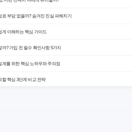
험료 부담 없을까? 숨겨진 진실 파헤치기
쉽게 이해하는 핵심 가이드
까? 가입 전 필수 확인사항 5가지
설계를 위한 핵심 노하우와 주의점
할 핵심 3단계 비교 전략
해! 숨겨진 약점과 완벽 대비책
 말하는 예상치 못한 이점과 주의사항
차이가 있을까? 내게 맞는 선택 기준