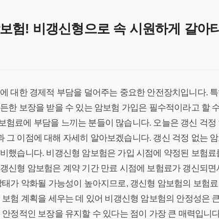
암보험! 비갱신형으로 속 시원하게 갈아
병에 대한 경제적 부담을 덜어주는 중요한 안전장치입니다. 특
든한 보장을 받을 수 있는 암보험 가입은 필수적이라고 할 수
보험료에 부담을 느끼는 분들이 많습니다. 오늘은 갱신 걱정 
 그 이점에 대해 자세히 알아보겠습니다. 갱신 걱정 없는 
준비했습니다. 비갱신형 암보험은 가입 시점에 약정된 보험료를
 갱신형 암보험은 계약 기간 만료 시점에 보험료가 갱신되면
 상태가 악화될 가능성이 높아지므로, 갱신형 암보험의 보험
 보험 계획을 세우는 데 있어 비갱신형 암보험의 안정성은 
 안정적인 보장을 유지할 수 있다는 점이 가장 큰 매력입니