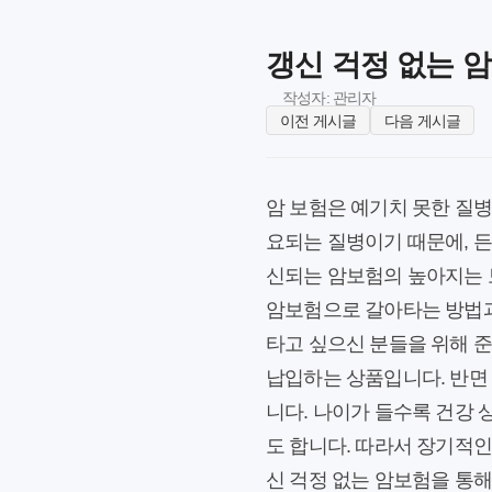
갱신 걱정 없는 
작성자: 관리자
이전 게시글
다음 게시글
암 보험은 예기치 못한 질
요되는 질병이기 때문에, 든
신되는 암보험의 높아지는 
암보험으로 갈아타는 방법과
타고 싶으신 분들을 위해 
납입하는 상품입니다. 반면
니다. 나이가 들수록 건강
도 합니다. 따라서 장기적인
신 걱정 없는 암보험을 통해