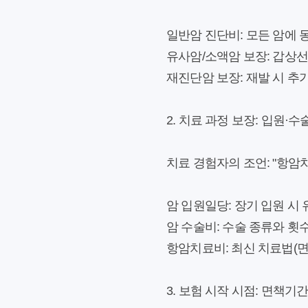
일반암 진단비:
모든 암에 동
유사암/소액암 보장:
갑상선
재진단암 보장:
재발 시 추
2. 치료 과정 보장: 입원·
치료 경험자의 조언:
"항암치
암 입원일당:
장기 입원 시 
암 수술비:
수술 종류와 횟수
항암치료비:
최신 치료법(면
3. 보험 시작 시점: 면책기