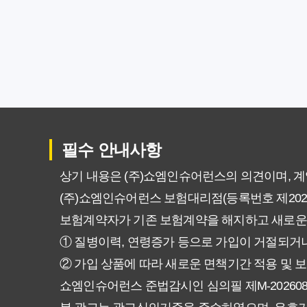
암보험비갱신형, 평생 고정 보험
암보험 비갱신형, 왜 지금 선택해
갱신형 vs 비갱신형 암보험, 당신
비갱신형 암보험 가입, 실패 없는
필수 안내사항
비갱신형 암보험, 복잡한 설계 
상기 내용은 (주)쇼엠인슈어런스의 의견이며, 
(주)쇼엠인슈어런스 보험대리점(등록번호 제20250
암보험 비갱신형, 정말 평생 보
보험계약자가 기존 보험계약을 해지하고 새로운
갱신형 vs 비갱신형 암보험, 당
① 질병이력, 연령증가 등으로 가입이 거절되거나
② 가입 상품에 따라 새로운 면책기간 적용 및 보
비갱신형 암보험, 가입 전 꼭 확
쇼엠인슈어런스 준법감시인 심의필 제M-20260831호 (2