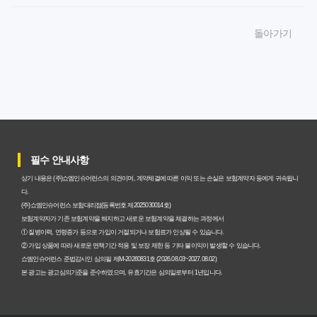
암보험비갱신형, 잘못 선택하면 손해! 숨겨진 약점과 완벽
돌아가기
대비책
암보험비갱신형, 실제 가입자들이 말하는 예상치 못한 이점
과 주의사항
갱신형 암보험과 비갱신형, 어떤 차이가 있을까? 내게 맞는
선택 기준
필수 안내사항
암보험비갱신형, 평생 고정 보험료의 숨겨진 가치와 현명한
상기 내용은 (주)쇼엠인슈어런스의 의견이며, 계약체결에 따른 이익 또는 손실은 보험계약자 등에게 귀속됩니
선택 기준
다.
(주)쇼엠인슈어런스 보험대리점(등록번호 제2025030014호)
암보험 비갱신형, 왜 지금 선택해야 할까요? 미래 보험료 걱
보험계약자가 기존 보험계약을 해지하고 새로운 보험계약을 체결하는 과정에서
① 질병이력, 연령증가 등으로 가입이 거절되거나 보험료가 인상될 수 있습니다.
정 끝내는 방법
② 가입 상품에 따라 새로운 면책기간 적용 및 보장 제한 등 기타 불이익이 발생할 수 있습니다.
쇼엠인슈어런스 준법감시인 심의필 제M-20260831호 (2026.08.03~2027.08.02)
갱신형 vs 비갱신형 암보험, 당신에게 더 유리한 선택은? 완
본 광고는 광고심의기준을 준수하였으며, 유효기간은 심의일로부터 1년입니다.
벽 비교 분석