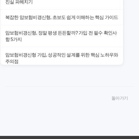
진실 파헤치기
복잡한 암보험비갱신형, 초보도 쉽게 이해하는 핵심 가이드
암보험비갱신형, 정말 평생 든든할까? 가입 전 필수 확인사
항 5가지
암보험비갱신형 가입, 성공적인 설계를 위한 핵심 노하우와
주의점
암보험비갱신형 가입, 놓치면 후회할 핵심 3단계 비교 전략
암보험비갱신형, 잘못 선택하면 손해! 숨겨진 약점과 완벽
돌아가기
대비책
암보험비갱신형, 실제 가입자들이 말하는 예상치 못한 이점
과 주의사항
갱신형 암보험과 비갱신형, 어떤 차이가 있을까? 내게 맞는