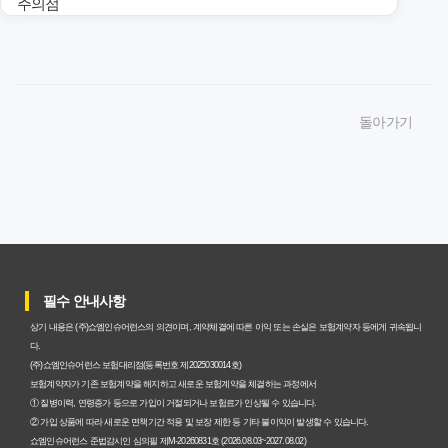
주의점
암보험비갱신형 가입, 놓치면 후회할 핵심 3단계 비교 전략
암보험비갱신형, 잘못 선택하면 손해! 숨겨진 약점과 완벽
돌아가기
대비책
암보험비갱신형, 실제 가입자들이 말하는 예상치 못한 이점
과 주의사항
갱신형 암보험과 비갱신형, 어떤 차이가 있을까? 내게 맞는
선택 기준
필수 안내사항
암보험비갱신형, 평생 고정 보험료의 숨겨진 가치와 현명한
상기 내용은 (주)쇼엠인슈어런스의 의견이며, 계약체결에 따른 이익 또는 손실은 보험계약자 등에게 귀속됩니
선택 기준
다.
(주)쇼엠인슈어런스 보험대리점(등록번호 제2025030014호)
암보험 비갱신형, 왜 지금 선택해야 할까요? 미래 보험료 걱
보험계약자가 기존 보험계약을 해지하고 새로운 보험계약을 체결하는 과정에서
① 질병이력, 연령증가 등으로 가입이 거절되거나 보험료가 인상될 수 있습니다.
정 끝내는 방법
② 가입 상품에 따라 새로운 면책기간 적용 및 보장 제한 등 기타 불이익이 발생할 수 있습니다.
쇼엠인슈어런스 준법감시인 심의필 제M-20260831호 (2026.08.03~2027.08.02)