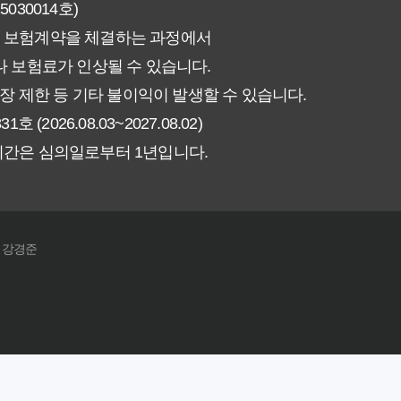
30014호)
험료 그대로일까? 팩트체크
 보험계약을 체결하는 과정에서
신에게 더 유리한 선택은? 완벽 비교 가이드
 보험료가 인상될 수 있습니다.
장 제한 등 기타 불이익이 발생할 수 있습니다.
인해야 할 7가지 체크리스트
026.08.03~2027.08.02)
기간은 심의일로부터 1년입니다.
갱신형! 평생 보장 설계의 비밀
야 할까요? 장기 보장의 핵심 가치 분석
: 강경준
! 실제 가입자들이 추천하는 노하우
끝! 초보자도 이해하는 쉬운 정리
까? 평생 보험료 걱정 끝!
신의 보험료를 지키는 현명한 선택은?