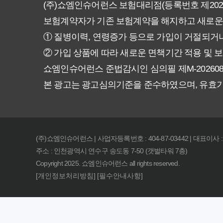
(주)쇼엠인슈어런스 보험대리점(등록번호 제20250
암보험 비갱신형, 정말 평생 보
보험계약자가 기존 보험계약을 해지하고 새로운
갱신형 vs 비갱신형 암보험, 당
① 질병이력, 연령증가 등으로 가입이 거절되거나
② 가입 상품에 따라 새로운 면책기간 적용 및 보
비갱신형 암보험, 가입 전 꼭 확
쇼엠인슈어런스 준법감시인 심의필 제M-20260831호 (2
본 광고는 광고심의기준을 준수하였으며, 유효
물가 상승에도 끄떡없는 암보험 비
암보험 비갱신형, 왜 지금 선택해
(주)쇼엠인슈어런스 | 사업자등록번호 : 404-87-03442 | 대표이사 
후회 없는 암보험 비갱신형 준비
주소 : 인천광역시 연수구 송도동 7-50 (갯벌타워 7층)
Copyright 2025. 쇼엠인슈어런스 all rights reserved.
복잡한 암보험? 비갱신형 하나로 
[개인정보처리방침]
[필수안내사항]
암보험, 왜 비갱신형을 고집해야 할
갱신형 VS 비갱신형 암보험, 당