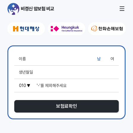
비갱신 암보험 비교
남
여
보험료확인