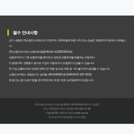
과 주의사항
갱신형 암보험과 비갱신형, 어떤 차이가 있을까? 내게 맞는
선택 기준
필수 안내사항
암보험비갱신형, 평생 고정 보험료의 숨겨진 가치와 현명한
상기 내용은 (주)쇼엠인슈어런스의 의견이며, 계약체결에 따른 이익 또는 손실은 보험계약자 등에게 귀속됩니
선택 기준
다.
(주)쇼엠인슈어런스 보험대리점(등록번호 제2025030014호)
암보험 비갱신형, 왜 지금 선택해야 할까요? 미래 보험료 걱
보험계약자가 기존 보험계약을 해지하고 새로운 보험계약을 체결하는 과정에서
① 질병이력, 연령증가 등으로 가입이 거절되거나 보험료가 인상될 수 있습니다.
정 끝내는 방법
② 가입 상품에 따라 새로운 면책기간 적용 및 보장 제한 등 기타 불이익이 발생할 수 있습니다.
쇼엠인슈어런스 준법감시인 심의필 제M-20260831호 (2026.08.03~2027.08.02)
갱신형 vs 비갱신형 암보험, 당신에게 더 유리한 선택은? 완
본 광고는 광고심의기준을 준수하였으며, 유효기간은 심의일로부터 1년입니다.
벽 비교 분석
비갱신형 암보험 가입, 실패 없는 현명한 선택을 위한 5가지
(주)쇼엠인슈어런스 | 사업자등록번호 : 404-87-03442 | 대표이사 : 강경준
핵심 팁
주소 : 인천광역시 연수구 송도동 7-50 (갯벌타워 7층)
Copyright 2025. 쇼엠인슈어런스 all rights reserved.
[개인정보처리방침]
[필수안내사항]
비갱신형 암보험, 복잡한 설계 없이 핵심만 파악하는 가이
드