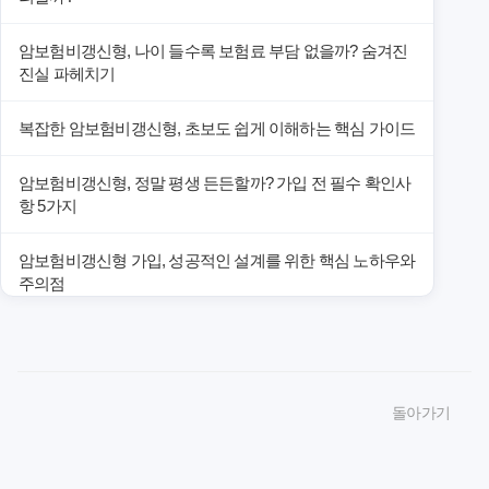
암보험비갱신형, 나이 들수록 보험료 부담 없을까? 숨겨진
진실 파헤치기
복잡한 암보험비갱신형, 초보도 쉽게 이해하는 핵심 가이드
암보험비갱신형, 정말 평생 든든할까? 가입 전 필수 확인사
항 5가지
암보험비갱신형 가입, 성공적인 설계를 위한 핵심 노하우와
주의점
암보험비갱신형 가입, 놓치면 후회할 핵심 3단계 비교 전략
암보험비갱신형, 잘못 선택하면 손해! 숨겨진 약점과 완벽
돌아가기
대비책
암보험비갱신형, 실제 가입자들이 말하는 예상치 못한 이점