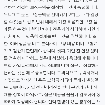
라서, 나의 경제적 상황과 예상되는 암 치료 비용을 고
려하여 적절한 보장금액을 설정하는 것이 중요합니다.
무턱대고 높은 보장금액을 선택하기보다는, 내가 감당
할 수 있는 보험료 범위 내에서 가장 효율적인 보장 설
계를 하는 것이 현명합니다. 전문가와 상담하여 개인의
상황에 맞는 맞춤형 설계를 받는 것을 추천합니다. 또
한, 여러 상품을 비교 분석하여 보장 내용 대비 보험료
가 적절한지 판단해야 합니다. 셋째, 가입 전 건강 상태
를 정확히 파악하고 설문에 성실하게 응답해야 합니다.
보험 가입 과정에서 건강 상태에 대한 질문에 정확하게
답하는 것은 매우 중요합니다. 고의적으로 누락하거나
거짓으로 작성하면 추후 보험금 지급에 문제가 발생할
수 있습니다. 가입 전 건강검진을 받아 본인의 건강 상
태를 정확히 파악하고, 설문 내용을 꼼꼼히 검토하여 정
확하게 작성해야 합니다. 만약 질병이 있는 경우에는 해