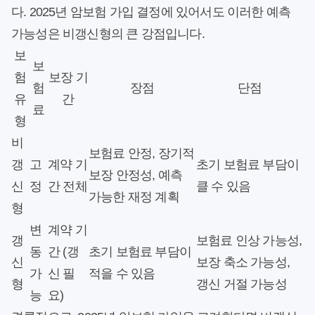
다. 2025년 암보험 가입 결정에 있어서도 이러한 예측
가능성은 비갱신형의 큰 강점입니다.
보
보
험
보장 기
험
장점
단점
유
간
료
형
비
보험료 안정, 장기적
갱
고
계약 기
초기 보험료 부담이
보장 안정성, 예측
신
정
간 전체
클 수 있음
가능한 재정 계획
형
변
계약 기
갱
보험료 인상 가능성,
동
간 (갱
초기 보험료 부담이
신
보장 축소 가능성,
가
신 필
적을 수 있음
형
갱신 거절 가능성
능
요)