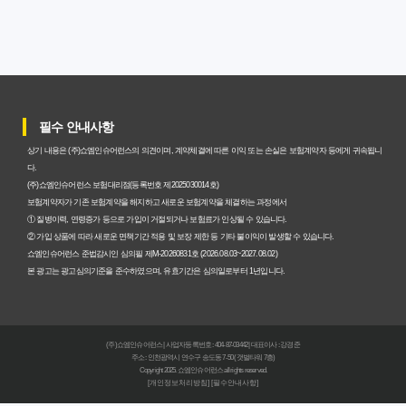
암보험비갱신형, 실제 가입자들이 말하는 예상치 못한 이점
과 주의사항
갱신형 암보험과 비갱신형, 어떤 차이가 있을까? 내게 맞는
선택 기준
필수 안내사항
암보험비갱신형, 평생 고정 보험료의 숨겨진 가치와 현명한
상기 내용은 (주)쇼엠인슈어런스의 의견이며, 계약체결에 따른 이익 또는 손실은 보험계약자 등에게 귀속됩니
선택 기준
다.
(주)쇼엠인슈어런스 보험대리점(등록번호 제2025030014호)
암보험 비갱신형, 왜 지금 선택해야 할까요? 미래 보험료 걱
보험계약자가 기존 보험계약을 해지하고 새로운 보험계약을 체결하는 과정에서
① 질병이력, 연령증가 등으로 가입이 거절되거나 보험료가 인상될 수 있습니다.
정 끝내는 방법
② 가입 상품에 따라 새로운 면책기간 적용 및 보장 제한 등 기타 불이익이 발생할 수 있습니다.
쇼엠인슈어런스 준법감시인 심의필 제M-20260831호 (2026.08.03~2027.08.02)
갱신형 vs 비갱신형 암보험, 당신에게 더 유리한 선택은? 완
본 광고는 광고심의기준을 준수하였으며, 유효기간은 심의일로부터 1년입니다.
벽 비교 분석
비갱신형 암보험 가입, 실패 없는 현명한 선택을 위한 5가지
(주)쇼엠인슈어런스 | 사업자등록번호 : 404-87-03442 | 대표이사 : 강경준
핵심 팁
주소 : 인천광역시 연수구 송도동 7-50 (갯벌타워 7층)
Copyright 2025. 쇼엠인슈어런스 all rights reserved.
[개인정보처리방침]
[필수안내사항]
비갱신형 암보험, 복잡한 설계 없이 핵심만 파악하는 가이