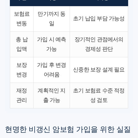
보험료
만기까지 동
초기 납입 부담 가능성
변동
일
총 납
가입 시 예측
장기적인 관점에서의
입액
가능
경제성 판단
보장
가입 후 변경
신중한 보장 설계 필요
변경
어려움
재정
계획적인 지
초기 보험료 수준 적정
관리
출 가능
성 검토
현명한 비갱신 암보험 가입을 위한 실질