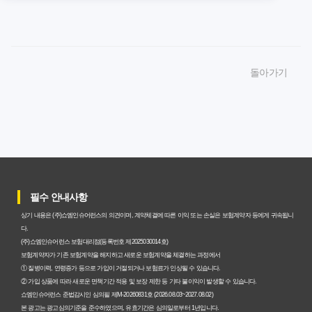
암보험비갱신형 가입, 놓치면 후회할 핵심 3단계 비교 전략
암보험비갱신형, 잘못 선택하면 손해! 숨겨진 약점과 완벽
돌아가기
대비책
암보험비갱신형, 실제 가입자들이 말하는 예상치 못한 이점
과 주의사항
갱신형 암보험과 비갱신형, 어떤 차이가 있을까? 내게 맞는
선택 기준
필수 안내사항
암보험비갱신형, 평생 고정 보험료의 숨겨진 가치와 현명한
상기 내용은 (주)쇼엠인슈어런스의 의견이며, 계약체결에 따른 이익 또는 손실은 보험계약자 등에게 귀속됩니
선택 기준
다.
(주)쇼엠인슈어런스 보험대리점(등록번호 제2025030014호)
암보험 비갱신형, 왜 지금 선택해야 할까요? 미래 보험료 걱
보험계약자가 기존 보험계약을 해지하고 새로운 보험계약을 체결하는 과정에서
① 질병이력, 연령증가 등으로 가입이 거절되거나 보험료가 인상될 수 있습니다.
정 끝내는 방법
② 가입 상품에 따라 새로운 면책기간 적용 및 보장 제한 등 기타 불이익이 발생할 수 있습니다.
쇼엠인슈어런스 준법감시인 심의필 제M-20260831호 (2026.08.03~2027.08.02)
갱신형 vs 비갱신형 암보험, 당신에게 더 유리한 선택은? 완
본 광고는 광고심의기준을 준수하였으며, 유효기간은 심의일로부터 1년입니다.