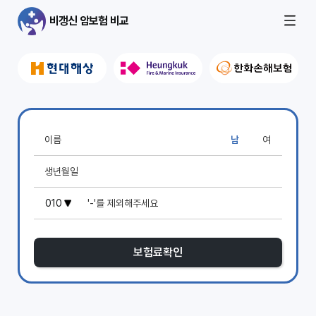
비갱신 암보험 비교
남
여
보험료확인