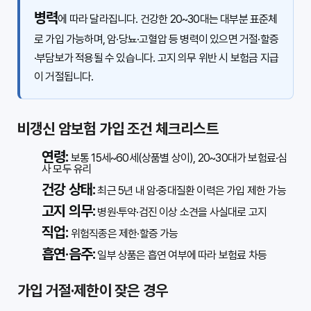
병력
에 따라 달라집니다. 건강한 20~30대는 대부분 표준체
로 가입 가능하며, 암·당뇨·고혈압 등 병력이 있으면 거절·할증
·부담보가 적용될 수 있습니다. 고지 의무 위반 시 보험금 지급
이 거절됩니다.
비갱신 암보험 가입 조건 체크리스트
연령:
보통 15세~60세(상품별 상이), 20~30대가 보험료·심
사 모두 유리
건강 상태:
최근 5년 내 암·중대질환 이력은 가입 제한 가능
고지 의무:
병원·투약·검진 이상 소견을 사실대로 고지
직업:
위험직종은 제한·할증 가능
흡연·음주:
일부 상품은 흡연 여부에 따라 보험료 차등
가입 거절·제한이 잦은 경우