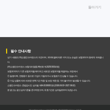
암보험비갱신형, 잘못 선택하면 손해! 숨겨진 약점과 완벽
돌아가기
대비책
암보험비갱신형, 실제 가입자들이 말하는 예상치 못한 이점
과 주의사항
갱신형 암보험과 비갱신형, 어떤 차이가 있을까? 내게 맞는
선택 기준
필수 안내사항
암보험비갱신형, 평생 고정 보험료의 숨겨진 가치와 현명한
상기 내용은 (주)쇼엠인슈어런스의 의견이며, 계약체결에 따른 이익 또는 손실은 보험계약자 등에게 귀속됩니
선택 기준
다.
(주)쇼엠인슈어런스 보험대리점(등록번호 제2025030014호)
암보험 비갱신형, 왜 지금 선택해야 할까요? 미래 보험료 걱
보험계약자가 기존 보험계약을 해지하고 새로운 보험계약을 체결하는 과정에서
① 질병이력, 연령증가 등으로 가입이 거절되거나 보험료가 인상될 수 있습니다.
정 끝내는 방법
② 가입 상품에 따라 새로운 면책기간 적용 및 보장 제한 등 기타 불이익이 발생할 수 있습니다.
쇼엠인슈어런스 준법감시인 심의필 제M-20260831호 (2026.08.03~2027.08.02)
갱신형 vs 비갱신형 암보험, 당신에게 더 유리한 선택은? 완
본 광고는 광고심의기준을 준수하였으며, 유효기간은 심의일로부터 1년입니다.
벽 비교 분석
비갱신형 암보험 가입, 실패 없는 현명한 선택을 위한 5가지