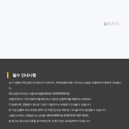
암보험비갱신형 가입, 놓치면 후회할 핵심 3단계 비교 전략
암보험비갱신형, 잘못 선택하면 손해! 숨겨진 약점과 완벽
돌아가기
대비책
암보험비갱신형, 실제 가입자들이 말하는 예상치 못한 이점
과 주의사항
갱신형 암보험과 비갱신형, 어떤 차이가 있을까? 내게 맞는
선택 기준
필수 안내사항
암보험비갱신형, 평생 고정 보험료의 숨겨진 가치와 현명한
상기 내용은 (주)쇼엠인슈어런스의 의견이며, 계약체결에 따른 이익 또는 손실은 보험계약자 등에게 귀속됩니
선택 기준
다.
(주)쇼엠인슈어런스 보험대리점(등록번호 제2025030014호)
암보험 비갱신형, 왜 지금 선택해야 할까요? 미래 보험료 걱
보험계약자가 기존 보험계약을 해지하고 새로운 보험계약을 체결하는 과정에서
① 질병이력, 연령증가 등으로 가입이 거절되거나 보험료가 인상될 수 있습니다.
정 끝내는 방법
② 가입 상품에 따라 새로운 면책기간 적용 및 보장 제한 등 기타 불이익이 발생할 수 있습니다.
쇼엠인슈어런스 준법감시인 심의필 제M-20260831호 (2026.08.03~2027.08.02)
갱신형 vs 비갱신형 암보험, 당신에게 더 유리한 선택은? 완
본 광고는 광고심의기준을 준수하였으며, 유효기간은 심의일로부터 1년입니다.
벽 비교 분석