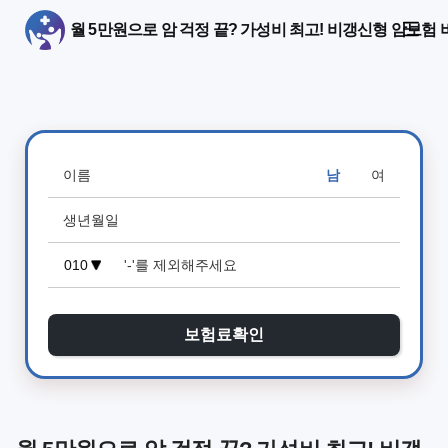
월 5만원으로 암 걱정 끝? 가성비 최고! 비갱신형 암보험 
남
여
보험료확인