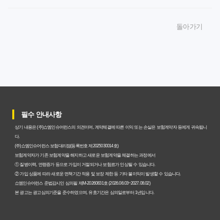
암보험비갱신형, 잘못 선택하면 손해! 숨겨진 약점과 완벽
돌아가기
대비책
암보험비갱신형, 실제 가입자들이 말하는 예상치 못한 이점
과 주의사항
갱신형 암보험과 비갱신형, 어떤 차이가 있을까? 내게 맞는
선택 기준
필수 안내사항
암보험비갱신형, 평생 고정 보험료의 숨겨진 가치와 현명한
상기 내용은 (주)쇼엠인슈어런스의 의견이며, 계약체결에 따른 이익 또는 손실은 보험계약자 등에게 귀속됩니
선택 기준
다.
(주)쇼엠인슈어런스 보험대리점(등록번호 제2025030014호)
암보험 비갱신형, 왜 지금 선택해야 할까요? 미래 보험료 걱
보험계약자가 기존 보험계약을 해지하고 새로운 보험계약을 체결하는 과정에서
① 질병이력, 연령증가 등으로 가입이 거절되거나 보험료가 인상될 수 있습니다.
정 끝내는 방법
② 가입 상품에 따라 새로운 면책기간 적용 및 보장 제한 등 기타 불이익이 발생할 수 있습니다.
쇼엠인슈어런스 준법감시인 심의필 제M-20260831호 (2026.08.03~2027.08.02)
갱신형 vs 비갱신형 암보험, 당신에게 더 유리한 선택은? 완
본 광고는 광고심의기준을 준수하였으며, 유효기간은 심의일로부터 1년입니다.
벽 비교 분석