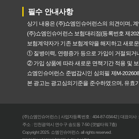
비갱신형 암보험 가입, 실패 없는
필수 안내사항
비갱신형 암보험, 복잡한 설계 
상기 내용은 (주)쇼엠인슈어런스의 의견이며, 
(주)쇼엠인슈어런스 보험대리점(등록번호 제20250
암보험 비갱신형, 정말 평생 보
보험계약자가 기존 보험계약을 해지하고 새로운
갱신형 vs 비갱신형 암보험, 당
① 질병이력, 연령증가 등으로 가입이 거절되거나
② 가입 상품에 따라 새로운 면책기간 적용 및 보
비갱신형 암보험, 가입 전 꼭 확
쇼엠인슈어런스 준법감시인 심의필 제M-20260831호 (2
본 광고는 광고심의기준을 준수하였으며, 유효
물가 상승에도 끄떡없는 암보험 비
암보험 비갱신형, 왜 지금 선택해
(주)쇼엠인슈어런스 | 사업자등록번호 : 404-87-03442 | 대표이사 
후회 없는 암보험 비갱신형 준비
주소 : 인천광역시 연수구 송도동 7-50 (갯벌타워 7층)
Copyright 2025. 쇼엠인슈어런스 all rights reserved.
복잡한 암보험? 비갱신형 하나로 