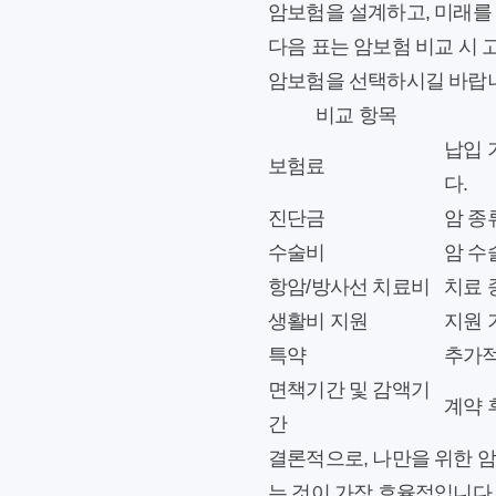
암보험을 설계하고, 미래를
다음 표는 암보험 비교 시 
암보험을 선택하시길 바랍
비교 항목
납입 
보험료
다.
진단금
암 종
수술비
암 수
항암/방사선 치료비
치료 
생활비 지원
지원 
특약
추가적
면책기간 및 감액기
계약 
간
결론적으로, 나만을 위한 
는 것이 가장 효율적입니다