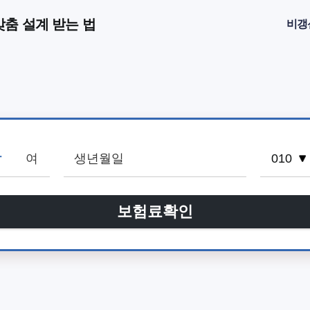
춤 설계 받는 법
비갱
남
여
보험료확인