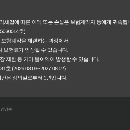
 현명한 선택을 위한 5가지 핵심 팁
없이 핵심만 파악하는 가이드
계약체결에 따른 이익 또는 손실은 보험계약자 등에게 귀속됩
30014호)
험료 그대로일까? 팩트체크
 보험계약을 체결하는 과정에서
신에게 더 유리한 선택은? 완벽 비교 가이드
 보험료가 인상될 수 있습니다.
장 제한 등 기타 불이익이 발생할 수 있습니다.
인해야 할 7가지 체크리스트
026.08.03~2027.08.02)
기간은 심의일로부터 1년입니다.
갱신형! 평생 보장 설계의 비밀
야 할까요? 장기 보장의 핵심 가치 분석
: 강경준
! 실제 가입자들이 추천하는 노하우
끝! 초보자도 이해하는 쉬운 정리