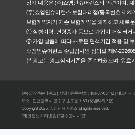
상기 내용은 (주)쇼엠인슈어런스의 의견이며, 
(주)쇼엠인슈어런스 보험대리점(등록번호 제20250
암보험 비갱신형, 정말 평생 보
보험계약자가 기존 보험계약을 해지하고 새로운
갱신형 vs 비갱신형 암보험, 당
① 질병이력, 연령증가 등으로 가입이 거절되거나
② 가입 상품에 따라 새로운 면책기간 적용 및 보
비갱신형 암보험, 가입 전 꼭 확
쇼엠인슈어런스 준법감시인 심의필 제M-20260831호 (2
본 광고는 광고심의기준을 준수하였으며, 유효
물가 상승에도 끄떡없는 암보험 비
암보험 비갱신형, 왜 지금 선택해
(주)쇼엠인슈어런스 | 사업자등록번호 : 404-87-03442 | 대표이사 
후회 없는 암보험 비갱신형 준비
주소 : 인천광역시 연수구 송도동 7-50 (갯벌타워 7층)
Copyright 2025. 쇼엠인슈어런스 all rights reserved.
복잡한 암보험? 비갱신형 하나로 
[개인정보처리방침]
[필수안내사항]
암보험, 왜 비갱신형을 고집해야 할