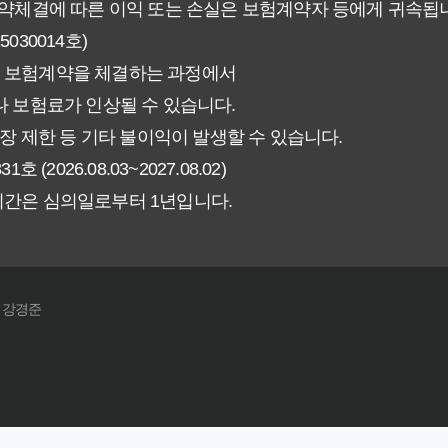
계약체결에 따른 이익 또는 손실은 보험계약자 등에게 귀속됩
30014호)
험료 그대로일까? 팩트체크
 보험계약을 체결하는 과정에서
신에게 더 유리한 선택은? 완벽 비교 가이드
 보험료가 인상될 수 있습니다.
장 제한 등 기타 불이익이 발생할 수 있습니다.
인해야 할 7가지 체크리스트
026.08.03~2027.08.02)
기간은 심의일로부터 1년입니다.
갱신형! 평생 보장 설계의 비밀
야 할까요? 장기 보장의 핵심 가치 분석
: 강경준
! 실제 가입자들이 추천하는 노하우
끝! 초보자도 이해하는 쉬운 정리
까? 평생 보험료 걱정 끝!