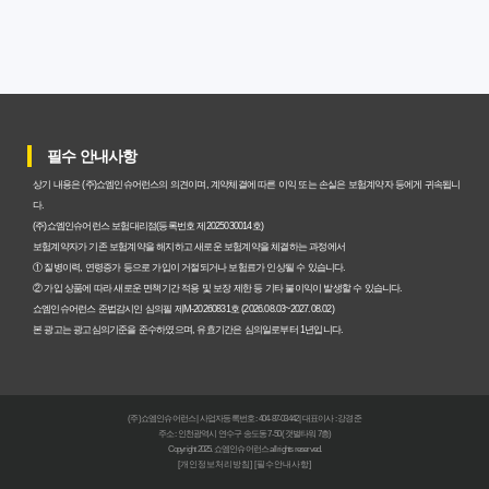
암보험비갱신형, 실제 가입자들이 말하는 예상치 못한 이점
과 주의사항
갱신형 암보험과 비갱신형, 어떤 차이가 있을까? 내게 맞는
선택 기준
필수 안내사항
암보험비갱신형, 평생 고정 보험료의 숨겨진 가치와 현명한
상기 내용은 (주)쇼엠인슈어런스의 의견이며, 계약체결에 따른 이익 또는 손실은 보험계약자 등에게 귀속됩니
선택 기준
다.
(주)쇼엠인슈어런스 보험대리점(등록번호 제2025030014호)
암보험 비갱신형, 왜 지금 선택해야 할까요? 미래 보험료 걱
보험계약자가 기존 보험계약을 해지하고 새로운 보험계약을 체결하는 과정에서
① 질병이력, 연령증가 등으로 가입이 거절되거나 보험료가 인상될 수 있습니다.
정 끝내는 방법
② 가입 상품에 따라 새로운 면책기간 적용 및 보장 제한 등 기타 불이익이 발생할 수 있습니다.
쇼엠인슈어런스 준법감시인 심의필 제M-20260831호 (2026.08.03~2027.08.02)
갱신형 vs 비갱신형 암보험, 당신에게 더 유리한 선택은? 완
본 광고는 광고심의기준을 준수하였으며, 유효기간은 심의일로부터 1년입니다.
벽 비교 분석
비갱신형 암보험 가입, 실패 없는 현명한 선택을 위한 5가지
(주)쇼엠인슈어런스 | 사업자등록번호 : 404-87-03442 | 대표이사 : 강경준
핵심 팁
주소 : 인천광역시 연수구 송도동 7-50 (갯벌타워 7층)
Copyright 2025. 쇼엠인슈어런스 all rights reserved.
[개인정보처리방침]
[필수안내사항]
비갱신형 암보험, 복잡한 설계 없이 핵심만 파악하는 가이