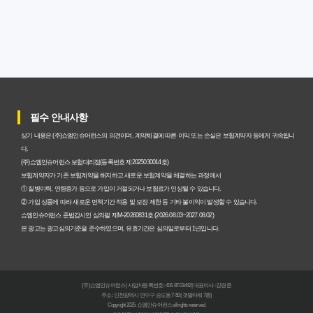
암보험비갱신형, 실제 가입자들이 말하는 예상치 못한 이점
과 주의사항
갱신형 암보험과 비갱신형, 어떤 차이가 있을까? 내게 맞는
선택 기준
필수 안내사항
암보험비갱신형, 평생 고정 보험료의 숨겨진 가치와 현명한
상기 내용은 (주)쇼엠인슈어런스의 의견이며, 계약체결에 따른 이익 또는 손실은 보험계약자 등에게 귀속됩니
선택 기준
다.
(주)쇼엠인슈어런스 보험대리점(등록번호 제2025030014호)
암보험 비갱신형, 왜 지금 선택해야 할까요? 미래 보험료 걱
보험계약자가 기존 보험계약을 해지하고 새로운 보험계약을 체결하는 과정에서
① 질병이력, 연령증가 등으로 가입이 거절되거나 보험료가 인상될 수 있습니다.
정 끝내는 방법
② 가입 상품에 따라 새로운 면책기간 적용 및 보장 제한 등 기타 불이익이 발생할 수 있습니다.
쇼엠인슈어런스 준법감시인 심의필 제M-20260831호 (2026.08.03~2027.08.02)
갱신형 vs 비갱신형 암보험, 당신에게 더 유리한 선택은? 완
본 광고는 광고심의기준을 준수하였으며, 유효기간은 심의일로부터 1년입니다.
벽 비교 분석
비갱신형 암보험 가입, 실패 없는 현명한 선택을 위한 5가지
(주)쇼엠인슈어런스 | 사업자등록번호 : 404-87-03442 | 대표이사 : 강경준
핵심 팁
주소 : 인천광역시 연수구 송도동 7-50 (갯벌타워 7층)
Copyright 2025. 쇼엠인슈어런스 all rights reserved.