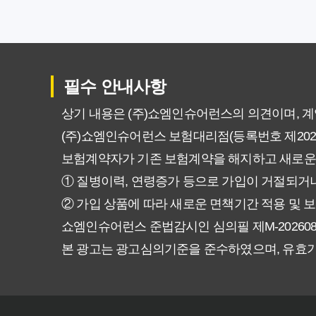
갱신형 vs 비갱신형 암보험, 당신
비갱신형 암보험 가입, 실패 없는
필수 안내사항
비갱신형 암보험, 복잡한 설계 
상기 내용은 (주)쇼엠인슈어런스의 의견이며, 
(주)쇼엠인슈어런스 보험대리점(등록번호 제20250
암보험 비갱신형, 정말 평생 보
보험계약자가 기존 보험계약을 해지하고 새로운
갱신형 vs 비갱신형 암보험, 당
① 질병이력, 연령증가 등으로 가입이 거절되거나
② 가입 상품에 따라 새로운 면책기간 적용 및 보
비갱신형 암보험, 가입 전 꼭 확
쇼엠인슈어런스 준법감시인 심의필 제M-20260831호 (2
본 광고는 광고심의기준을 준수하였으며, 유효
물가 상승에도 끄떡없는 암보험 비
암보험 비갱신형, 왜 지금 선택해