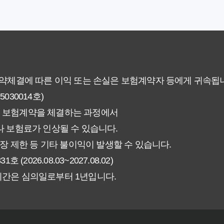
에게 더 유리한 선택은? 완벽 비교 분석
 현명한 선택을 위한 5가지 핵심 팁
없이 핵심만 파악하는 가이드
계약체결에 따른 이익 또는 손실은 보험계약자 등에게 귀속됩
30014호)
험료 그대로일까? 팩트체크
 보험계약을 체결하는 과정에서
신에게 더 유리한 선택은? 완벽 비교 가이드
 보험료가 인상될 수 있습니다.
장 제한 등 기타 불이익이 발생할 수 있습니다.
인해야 할 7가지 체크리스트
026.08.03~2027.08.02)
기간은 심의일로부터 1년입니다.
갱신형! 평생 보장 설계의 비밀
야 할까요? 장기 보장의 핵심 가치 분석