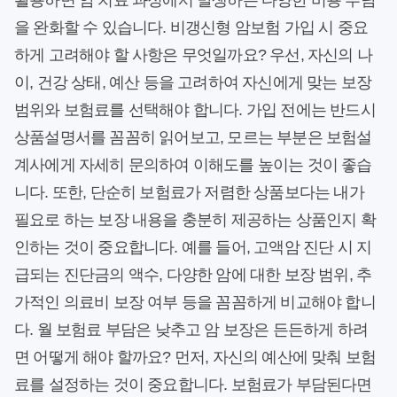
활용하면 암 치료 과정에서 발생하는 다양한 비용 부담
을 완화할 수 있습니다. 비갱신형 암보험 가입 시 중요
하게 고려해야 할 사항은 무엇일까요? 우선, 자신의 나
이, 건강 상태, 예산 등을 고려하여 자신에게 맞는 보장
범위와 보험료를 선택해야 합니다. 가입 전에는 반드시
상품설명서를 꼼꼼히 읽어보고, 모르는 부분은 보험설
계사에게 자세히 문의하여 이해도를 높이는 것이 좋습
니다. 또한, 단순히 보험료가 저렴한 상품보다는 내가
필요로 하는 보장 내용을 충분히 제공하는 상품인지 확
인하는 것이 중요합니다. 예를 들어, 고액암 진단 시 지
급되는 진단금의 액수, 다양한 암에 대한 보장 범위, 추
가적인 의료비 보장 여부 등을 꼼꼼하게 비교해야 합니
다. 월 보험료 부담은 낮추고 암 보장은 든든하게 하려
면 어떻게 해야 할까요? 먼저, 자신의 예산에 맞춰 보험
료를 설정하는 것이 중요합니다. 보험료가 부담된다면