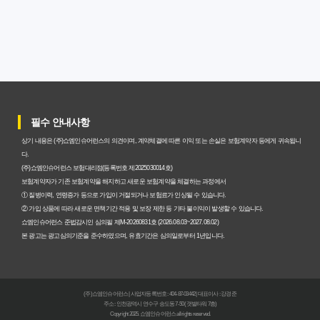
암보험비갱신형, 실제 가입자들이 말하는 예상치 못한 이점
과 주의사항
갱신형 암보험과 비갱신형, 어떤 차이가 있을까? 내게 맞는
선택 기준
필수 안내사항
암보험비갱신형, 평생 고정 보험료의 숨겨진 가치와 현명한
상기 내용은 (주)쇼엠인슈어런스의 의견이며, 계약체결에 따른 이익 또는 손실은 보험계약자 등에게 귀속됩니
선택 기준
다.
(주)쇼엠인슈어런스 보험대리점(등록번호 제2025030014호)
암보험 비갱신형, 왜 지금 선택해야 할까요? 미래 보험료 걱
보험계약자가 기존 보험계약을 해지하고 새로운 보험계약을 체결하는 과정에서
① 질병이력, 연령증가 등으로 가입이 거절되거나 보험료가 인상될 수 있습니다.
정 끝내는 방법
② 가입 상품에 따라 새로운 면책기간 적용 및 보장 제한 등 기타 불이익이 발생할 수 있습니다.
쇼엠인슈어런스 준법감시인 심의필 제M-20260831호 (2026.08.03~2027.08.02)
갱신형 vs 비갱신형 암보험, 당신에게 더 유리한 선택은? 완
본 광고는 광고심의기준을 준수하였으며, 유효기간은 심의일로부터 1년입니다.
벽 비교 분석
비갱신형 암보험 가입, 실패 없는 현명한 선택을 위한 5가지
(주)쇼엠인슈어런스 | 사업자등록번호 : 404-87-03442 | 대표이사 : 강경준
핵심 팁
주소 : 인천광역시 연수구 송도동 7-50 (갯벌타워 7층)
Copyright 2025. 쇼엠인슈어런스 all rights reserved.