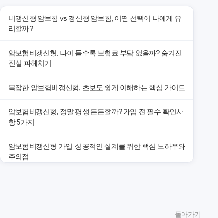
비갱신형 암보험 vs 갱신형 암보험, 어떤 선택이 나에게 유
리할까?
암보험비갱신형, 나이 들수록 보험료 부담 없을까? 숨겨진
진실 파헤치기
복잡한 암보험비갱신형, 초보도 쉽게 이해하는 핵심 가이드
암보험비갱신형, 정말 평생 든든할까? 가입 전 필수 확인사
항 5가지
암보험비갱신형 가입, 성공적인 설계를 위한 핵심 노하우와
주의점
암보험비갱신형 가입, 놓치면 후회할 핵심 3단계 비교 전략
암보험비갱신형, 잘못 선택하면 손해! 숨겨진 약점과 완벽
돌아가기
대비책