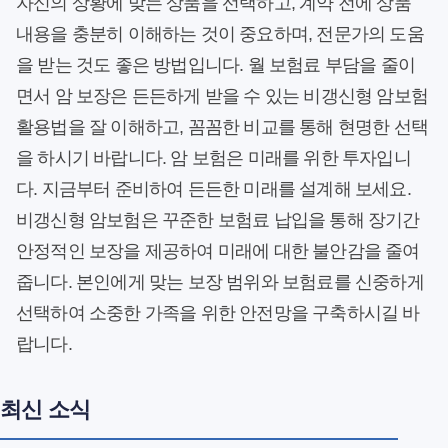
자신의 상황에 맞는 상품을 선택하고, 계약 전에 상품
내용을 충분히 이해하는 것이 중요하며, 전문가의 도움
을 받는 것도 좋은 방법입니다. 월 보험료 부담을 줄이
면서 암 보장은 든든하게 받을 수 있는 비갱신형 암보험
활용법을 잘 이해하고, 꼼꼼한 비교를 통해 현명한 선택
을 하시기 바랍니다. 암 보험은 미래를 위한 투자입니
다. 지금부터 준비하여 든든한 미래를 설계해 보세요.
비갱신형 암보험은 꾸준한 보험료 납입을 통해 장기간
안정적인 보장을 제공하여 미래에 대한 불안감을 줄여
줍니다. 본인에게 맞는 보장 범위와 보험료를 신중하게
선택하여 소중한 가족을 위한 안전망을 구축하시길 바
랍니다.
최신 소식