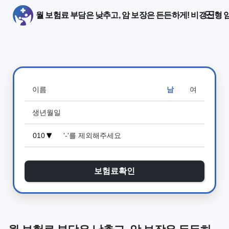
월 보험료 부담은 낮추고, 암 보장은 든든하게! 비갱신형
남
여
보험료확인