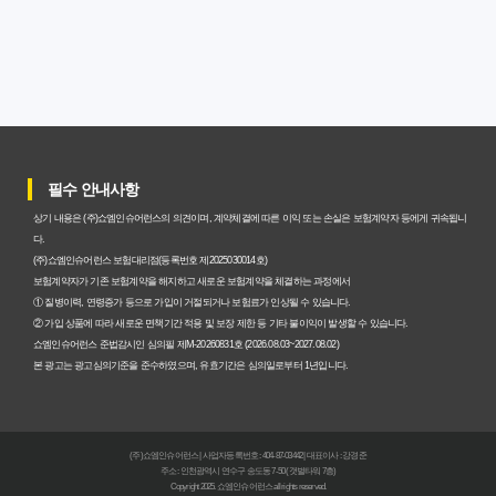
암보험비갱신형, 실제 가입자들이 말하는 예상치 못한 이점
과 주의사항
갱신형 암보험과 비갱신형, 어떤 차이가 있을까? 내게 맞는
선택 기준
필수 안내사항
암보험비갱신형, 평생 고정 보험료의 숨겨진 가치와 현명한
상기 내용은 (주)쇼엠인슈어런스의 의견이며, 계약체결에 따른 이익 또는 손실은 보험계약자 등에게 귀속됩니
선택 기준
다.
(주)쇼엠인슈어런스 보험대리점(등록번호 제2025030014호)
암보험 비갱신형, 왜 지금 선택해야 할까요? 미래 보험료 걱
보험계약자가 기존 보험계약을 해지하고 새로운 보험계약을 체결하는 과정에서
① 질병이력, 연령증가 등으로 가입이 거절되거나 보험료가 인상될 수 있습니다.
정 끝내는 방법
② 가입 상품에 따라 새로운 면책기간 적용 및 보장 제한 등 기타 불이익이 발생할 수 있습니다.
쇼엠인슈어런스 준법감시인 심의필 제M-20260831호 (2026.08.03~2027.08.02)
갱신형 vs 비갱신형 암보험, 당신에게 더 유리한 선택은? 완
본 광고는 광고심의기준을 준수하였으며, 유효기간은 심의일로부터 1년입니다.
벽 비교 분석
비갱신형 암보험 가입, 실패 없는 현명한 선택을 위한 5가지
(주)쇼엠인슈어런스 | 사업자등록번호 : 404-87-03442 | 대표이사 : 강경준
핵심 팁
주소 : 인천광역시 연수구 송도동 7-50 (갯벌타워 7층)
Copyright 2025. 쇼엠인슈어런스 all rights reserved.