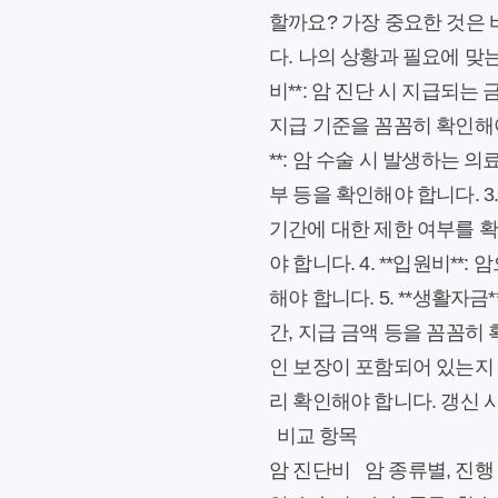
할까요? 가장 중요한 것은 
다. 나의 상황과 필요에 맞는
비**: 암 진단 시 지급되는
지급 기준을 꼼꼼히 확인해야 
**: 암 수술 시 발생하는 
부 등을 확인해야 합니다. 3
기간에 대한 제한 여부를 확
야 합니다. 4. **입원비*
해야 합니다. 5. **생활자
간, 지급 금액 등을 꼼꼼히 
인 보장이 포함되어 있는지 여
리 확인해야 합니다. 갱신 
비교 항목
암 진단비
암 종류별, 진행