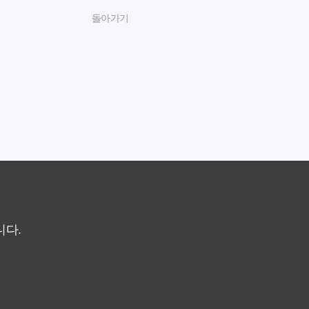
돌아가기
니다.