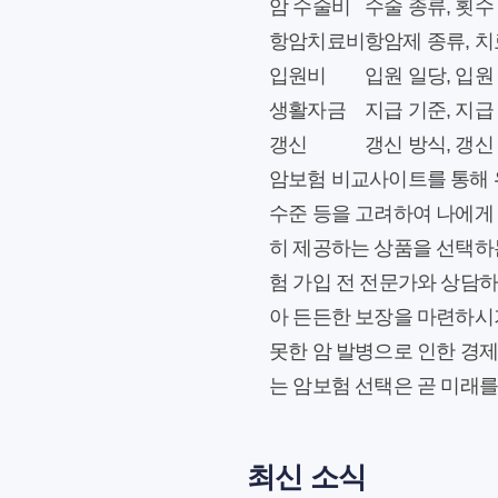
암 수술비
수술 종류, 횟수
항암치료비
항암제 종류, 치
입원비
입원 일당, 입원
생활자금
지급 기준, 지급
갱신
갱신 방식, 갱신
암보험 비교사이트를 통해 위
수준 등을 고려하여 나에게
히 제공하는 상품을 선택하
험 가입 전 전문가와 상담하
아 든든한 보장을 마련하시
못한 암 발병으로 인한 경제
는 암보험 선택은 곧 미래를
최신 소식