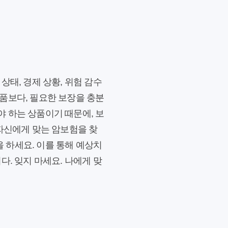
태, 경제 상황, 위험 감수
품보다, 필요한 보장을 충분
 하는 상품이기 때문에, 보
 자신에게 맞는 암보험을 찾
 하세요. 이를 통해 예상치
. 잊지 마세요. 나에게 맞