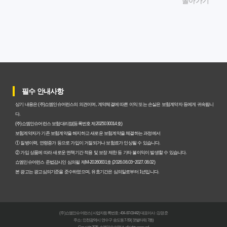
돌아가기
대비책
암보험비갱신형, 실제 가입자들이 말하는 예상치 못한 이점
과 주의사항
갱신형 암보험과 비갱신형, 어떤 차이가 있을까? 내게 맞는
선택 기준
필수 안내사항
암보험비갱신형, 평생 고정 보험료의 숨겨진 가치와 현명한
상기 내용은 (주)쇼엠인슈어런스의 의견이며, 계약체결에 따른 이익 또는 손실은 보험계약자 등에게 귀속됩니
선택 기준
다.
(주)쇼엠인슈어런스 보험대리점(등록번호 제2025030014호)
암보험 비갱신형, 왜 지금 선택해야 할까요? 미래 보험료 걱
보험계약자가 기존 보험계약을 해지하고 새로운 보험계약을 체결하는 과정에서
① 질병이력, 연령증가 등으로 가입이 거절되거나 보험료가 인상될 수 있습니다.
정 끝내는 방법
② 가입 상품에 따라 새로운 면책기간 적용 및 보장 제한 등 기타 불이익이 발생할 수 있습니다.
쇼엠인슈어런스 준법감시인 심의필 제M-20260831호 (2026.08.03~2027.08.02)
갱신형 vs 비갱신형 암보험, 당신에게 더 유리한 선택은? 완
본 광고는 광고심의기준을 준수하였으며, 유효기간은 심의일로부터 1년입니다.
벽 비교 분석
비갱신형 암보험 가입, 실패 없는 현명한 선택을 위한 5가지
(주)쇼엠인슈어런스 | 사업자등록번호 : 404-87-03442 | 대표이사 : 강경준
핵심 팁
주소 : 인천광역시 연수구 송도동 7-50 (갯벌타워 7층)