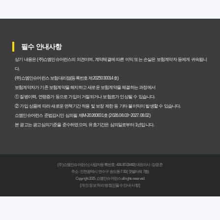
갱신형 암보험과 비갱신형, 어떤 차이가 있을까? 내게 맞는
선택 기준
필수 안내사항
암보험비갱신형, 평생 고정 보험료의 숨겨진 가치와 현명한
상기 내용은 (주)쇼엠인슈어런스의 의견이며, 계약체결에 따른 이익 또는 손실은 보험계약자 등에게 귀속됩니
선택 기준
다.
(주)쇼엠인슈어런스 보험대리점(등록번호 제2025030014호)
암보험 비갱신형, 왜 지금 선택해야 할까요? 미래 보험료 걱
보험계약자가 기존 보험계약을 해지하고 새로운 보험계약을 체결하는 과정에서
① 질병이력, 연령증가 등으로 가입이 거절되거나 보험료가 인상될 수 있습니다.
정 끝내는 방법
② 가입 상품에 따라 새로운 면책기간 적용 및 보장 제한 등 기타 불이익이 발생할 수 있습니다.
쇼엠인슈어런스 준법감시인 심의필 제M-20260831호 (2026.08.03~2027.08.02)
갱신형 vs 비갱신형 암보험, 당신에게 더 유리한 선택은? 완
본 광고는 광고심의기준을 준수하였으며, 유효기간은 심의일로부터 1년입니다.
벽 비교 분석
비갱신형 암보험 가입, 실패 없는 현명한 선택을 위한 5가지
(주)쇼엠인슈어런스 | 사업자등록번호 : 404-87-03442 | 대표이사 : 강경준
핵심 팁
주소 : 인천광역시 연수구 송도동 7-50 (갯벌타워 7층)
Copyright 2025. 쇼엠인슈어런스 all rights reserved.
[개인정보처리방침]
[필수안내사항]
비갱신형 암보험, 복잡한 설계 없이 핵심만 파악하는 가이
드