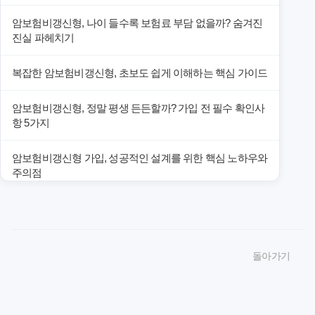
암보험비갱신형, 나이 들수록 보험료 부담 없을까? 숨겨진
진실 파헤치기
복잡한 암보험비갱신형, 초보도 쉽게 이해하는 핵심 가이드
암보험비갱신형, 정말 평생 든든할까? 가입 전 필수 확인사
항 5가지
암보험비갱신형 가입, 성공적인 설계를 위한 핵심 노하우와
주의점
암보험비갱신형 가입, 놓치면 후회할 핵심 3단계 비교 전략
암보험비갱신형, 잘못 선택하면 손해! 숨겨진 약점과 완벽
돌아가기
대비책
암보험비갱신형, 실제 가입자들이 말하는 예상치 못한 이점
과 주의사항