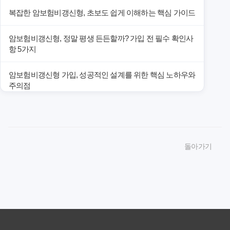
복잡한 암보험비갱신형, 초보도 쉽게 이해하는 핵심 가이드
암보험비갱신형, 정말 평생 든든할까? 가입 전 필수 확인사
항 5가지
암보험비갱신형 가입, 성공적인 설계를 위한 핵심 노하우와
주의점
암보험비갱신형 가입, 놓치면 후회할 핵심 3단계 비교 전략
암보험비갱신형, 잘못 선택하면 손해! 숨겨진 약점과 완벽
돌아가기
대비책
암보험비갱신형, 실제 가입자들이 말하는 예상치 못한 이점
과 주의사항
갱신형 암보험과 비갱신형, 어떤 차이가 있을까? 내게 맞는
선택 기준