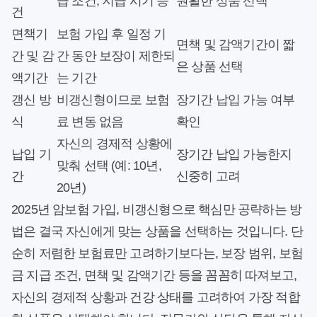
급 조건, 지급 시기 등
원활한 상품 선택
건
면책기
보험 가입 후 일정 기
면책 및 감액기간이 짧
간 및 감
간 동안 보장이 제한되
은 상품 선택
액기간
는 기간
갱신 방
비갱신형이므로 보험
장기간 납입 가능 여부
식
료 변동 없음
확인
자신의 경제적 상황에
납입 기
장기간 납입 가능한지
맞춰 선택 (예: 10년,
간
신중히 고려
20년)
2025년 암보험 가입, 비갱신형으로 핵심만 공략하는 방
법은 결국 자신에게 맞는 상품을 선택하는 것입니다. 단
순히 저렴한 보험료만 고려하기보다는, 보장 범위, 보험
금 지급 조건, 면책 및 감액기간 등을 꼼꼼히 따져보고,
자신의 경제적 상황과 건강 상태를 고려하여 가장 적합