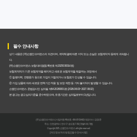
암보험비갱신형, 실제 가입자들이 말하는 예상치 못한 이점
과 주의사항
갱신형 암보험과 비갱신형, 어떤 차이가 있을까? 내게 맞는
선택 기준
필수 안내사항
암보험비갱신형, 평생 고정 보험료의 숨겨진 가치와 현명한
상기 내용은 (주)쇼엠인슈어런스의 의견이며, 계약체결에 따른 이익 또는 손실은 보험계약자 등에게 귀속됩니
선택 기준
다.
(주)쇼엠인슈어런스 보험대리점(등록번호 제2025030014호)
암보험 비갱신형, 왜 지금 선택해야 할까요? 미래 보험료 걱
보험계약자가 기존 보험계약을 해지하고 새로운 보험계약을 체결하는 과정에서
① 질병이력, 연령증가 등으로 가입이 거절되거나 보험료가 인상될 수 있습니다.
정 끝내는 방법
② 가입 상품에 따라 새로운 면책기간 적용 및 보장 제한 등 기타 불이익이 발생할 수 있습니다.
쇼엠인슈어런스 준법감시인 심의필 제M-20260831호 (2026.08.03~2027.08.02)
갱신형 vs 비갱신형 암보험, 당신에게 더 유리한 선택은? 완
본 광고는 광고심의기준을 준수하였으며, 유효기간은 심의일로부터 1년입니다.
벽 비교 분석
비갱신형 암보험 가입, 실패 없는 현명한 선택을 위한 5가지
(주)쇼엠인슈어런스 | 사업자등록번호 : 404-87-03442 | 대표이사 : 강경준
핵심 팁
주소 : 인천광역시 연수구 송도동 7-50 (갯벌타워 7층)
Copyright 2025. 쇼엠인슈어런스 all rights reserved.
[개인정보처리방침]
[필수안내사항]