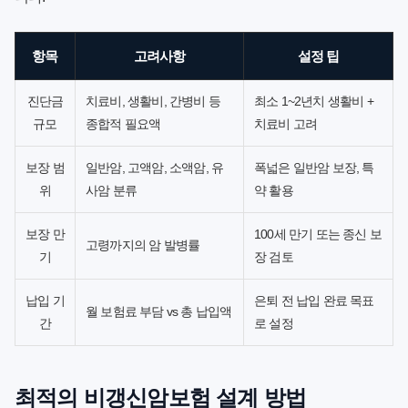
항목
고려사항
설정 팁
진단금
치료비, 생활비, 간병비 등
최소 1~2년치 생활비 +
규모
종합적 필요액
치료비 고려
보장 범
일반암, 고액암, 소액암, 유
폭넓은 일반암 보장, 특
위
사암 분류
약 활용
보장 만
100세 만기 또는 종신 보
고령까지의 암 발병률
기
장 검토
납입 기
은퇴 전 납입 완료 목표
월 보험료 부담 vs 총 납입액
간
로 설정
최적의 비갱신암보험 설계 방법