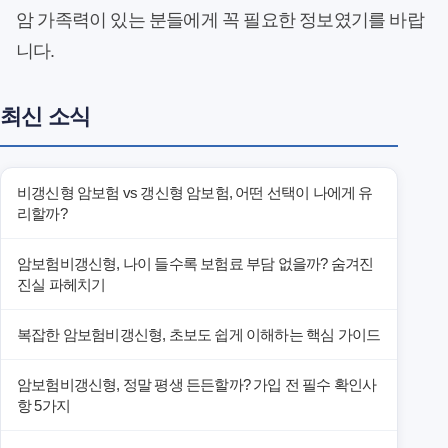
암 가족력이 있는 분들에게 꼭 필요한 정보였기를 바랍
니다.
최신 소식
비갱신형 암보험 vs 갱신형 암보험, 어떤 선택이 나에게 유
리할까?
암보험비갱신형, 나이 들수록 보험료 부담 없을까? 숨겨진
진실 파헤치기
복잡한 암보험비갱신형, 초보도 쉽게 이해하는 핵심 가이드
암보험비갱신형, 정말 평생 든든할까? 가입 전 필수 확인사
항 5가지