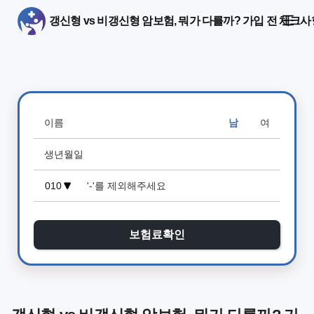
갱신형 vs 비갱신형 암보험, 뭐가 다를까? 가입 전 체크사
남
여
보험료확인