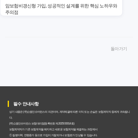
암보험비갱신형 가입, 성공적인 설계를 위한 핵심 노하우와
주의점
암보험비갱신형 가입, 놓치면 후회할 핵심 3단계 비교 전략
암보험비갱신형, 잘못 선택하면 손해! 숨겨진 약점과 완벽
돌아가기
대비책
암보험비갱신형, 실제 가입자들이 말하는 예상치 못한 이점
과 주의사항
갱신형 암보험과 비갱신형, 어떤 차이가 있을까? 내게 맞는
선택 기준
필수 안내사항
암보험비갱신형, 평생 고정 보험료의 숨겨진 가치와 현명한
상기 내용은 (주)쇼엠인슈어런스의 의견이며, 계약체결에 따른 이익 또는 손실은 보험계약자 등에게 귀속됩니
선택 기준
다.
(주)쇼엠인슈어런스 보험대리점(등록번호 제2025030014호)
암보험 비갱신형, 왜 지금 선택해야 할까요? 미래 보험료 걱
보험계약자가 기존 보험계약을 해지하고 새로운 보험계약을 체결하는 과정에서
① 질병이력, 연령증가 등으로 가입이 거절되거나 보험료가 인상될 수 있습니다.
정 끝내는 방법