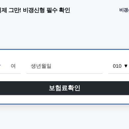
이제 그만! 비갱신형 필수 확인
비갱
남
여
보험료확인