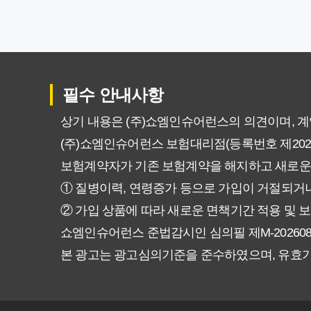
갱신형 vs 비갱신형 암보험, 당신
비갱신형 암보험 가입, 실패 없는
필수 안내사항
비갱신형 암보험, 복잡한 설계 
상기 내용은 (주)쇼엠인슈어런스의 의견이며, 
(주)쇼엠인슈어런스 보험대리점(등록번호 제20250
암보험 비갱신형, 정말 평생 보
보험계약자가 기존 보험계약을 해지하고 새로운
갱신형 vs 비갱신형 암보험, 당
① 질병이력, 연령증가 등으로 가입이 거절되거나
② 가입 상품에 따라 새로운 면책기간 적용 및 보
비갱신형 암보험, 가입 전 꼭 확
쇼엠인슈어런스 준법감시인 심의필 제M-20260831호 (2
본 광고는 광고심의기준을 준수하였으며, 유효
물가 상승에도 끄떡없는 암보험 비
암보험 비갱신형, 왜 지금 선택해