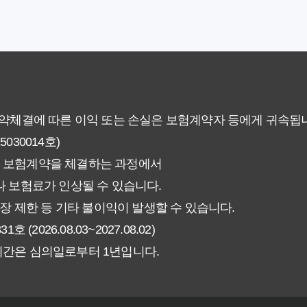
에게 더 유리한 선택은? 완벽 비교 분석
 현명한 선택을 위한 5가지 핵심 팁
없이 핵심만 파악하는 가이드
계약체결에 따른 이익 또는 손실은 보험계약자 등에게 귀속됩
30014호)
험료 그대로일까? 팩트체크
 보험계약을 체결하는 과정에서
신에게 더 유리한 선택은? 완벽 비교 가이드
 보험료가 인상될 수 있습니다.
장 제한 등 기타 불이익이 발생할 수 있습니다.
인해야 할 7가지 체크리스트
026.08.03~2027.08.02)
기간은 심의일로부터 1년입니다.
갱신형! 평생 보장 설계의 비밀
야 할까요? 장기 보장의 핵심 가치 분석