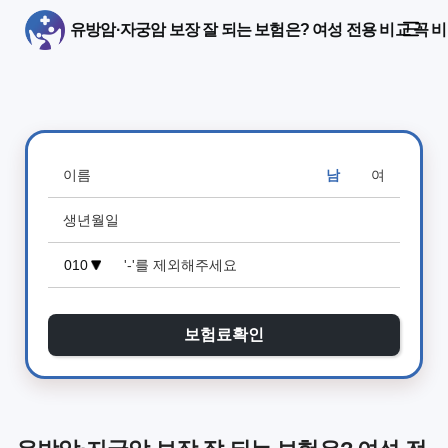
유방암·자궁암 보장 잘 되는 보험은? 여성 전용 비교 꼭 
남
여
보험료확인