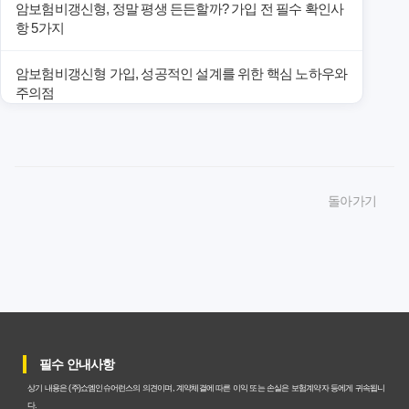
암보험비갱신형, 정말 평생 든든할까? 가입 전 필수 확인사
항 5가지
암보험비갱신형 가입, 성공적인 설계를 위한 핵심 노하우와
주의점
암보험비갱신형 가입, 놓치면 후회할 핵심 3단계 비교 전략
암보험비갱신형, 잘못 선택하면 손해! 숨겨진 약점과 완벽
돌아가기
대비책
암보험비갱신형, 실제 가입자들이 말하는 예상치 못한 이점
과 주의사항
갱신형 암보험과 비갱신형, 어떤 차이가 있을까? 내게 맞는
선택 기준
필수 안내사항
암보험비갱신형, 평생 고정 보험료의 숨겨진 가치와 현명한
상기 내용은 (주)쇼엠인슈어런스의 의견이며, 계약체결에 따른 이익 또는 손실은 보험계약자 등에게 귀속됩니
선택 기준
다.