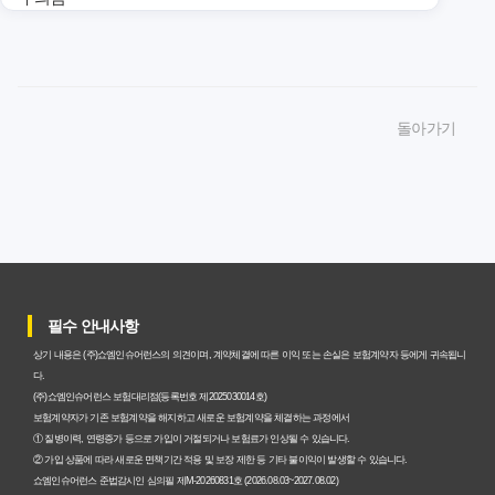
암보험비갱신형 가입, 놓치면 후회할 핵심 3단계 비교 전략
암보험비갱신형, 잘못 선택하면 손해! 숨겨진 약점과 완벽
돌아가기
대비책
암보험비갱신형, 실제 가입자들이 말하는 예상치 못한 이점
과 주의사항
갱신형 암보험과 비갱신형, 어떤 차이가 있을까? 내게 맞는
선택 기준
필수 안내사항
암보험비갱신형, 평생 고정 보험료의 숨겨진 가치와 현명한
상기 내용은 (주)쇼엠인슈어런스의 의견이며, 계약체결에 따른 이익 또는 손실은 보험계약자 등에게 귀속됩니
선택 기준
다.
(주)쇼엠인슈어런스 보험대리점(등록번호 제2025030014호)
암보험 비갱신형, 왜 지금 선택해야 할까요? 미래 보험료 걱
보험계약자가 기존 보험계약을 해지하고 새로운 보험계약을 체결하는 과정에서
① 질병이력, 연령증가 등으로 가입이 거절되거나 보험료가 인상될 수 있습니다.
정 끝내는 방법
② 가입 상품에 따라 새로운 면책기간 적용 및 보장 제한 등 기타 불이익이 발생할 수 있습니다.
쇼엠인슈어런스 준법감시인 심의필 제M-20260831호 (2026.08.03~2027.08.02)