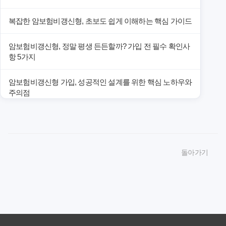
복잡한 암보험비갱신형, 초보도 쉽게 이해하는 핵심 가이드
암보험비갱신형, 정말 평생 든든할까? 가입 전 필수 확인사
항 5가지
암보험비갱신형 가입, 성공적인 설계를 위한 핵심 노하우와
주의점
암보험비갱신형 가입, 놓치면 후회할 핵심 3단계 비교 전략
암보험비갱신형, 잘못 선택하면 손해! 숨겨진 약점과 완벽
돌아가기
대비책
암보험비갱신형, 실제 가입자들이 말하는 예상치 못한 이점
과 주의사항
갱신형 암보험과 비갱신형, 어떤 차이가 있을까? 내게 맞는
선택 기준