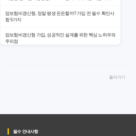
암보험비갱신형, 정말 평생 든든할까? 가입 전 필수 확인사
항 5가지
암보험비갱신형 가입, 성공적인 설계를 위한 핵심 노하우와
주의점
암보험비갱신형 가입, 놓치면 후회할 핵심 3단계 비교 전략
암보험비갱신형, 잘못 선택하면 손해! 숨겨진 약점과 완벽
돌아가기
대비책
암보험비갱신형, 실제 가입자들이 말하는 예상치 못한 이점
과 주의사항
갱신형 암보험과 비갱신형, 어떤 차이가 있을까? 내게 맞는
선택 기준
필수 안내사항