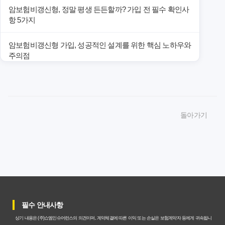
암보험비갱신형, 정말 평생 든든할까? 가입 전 필수 확인사
항 5가지
암보험비갱신형 가입, 성공적인 설계를 위한 핵심 노하우와
주의점
암보험비갱신형 가입, 놓치면 후회할 핵심 3단계 비교 전략
암보험비갱신형, 잘못 선택하면 손해! 숨겨진 약점과 완벽
돌아가기
대비책
암보험비갱신형, 실제 가입자들이 말하는 예상치 못한 이점
과 주의사항
갱신형 암보험과 비갱신형, 어떤 차이가 있을까? 내게 맞는
선택 기준
필수 안내사항
암보험비갱신형, 평생 고정 보험료의 숨겨진 가치와 현명한
상기 내용은 (주)쇼엠인슈어런스의 의견이며, 계약체결에 따른 이익 또는 손실은 보험계약자 등에게 귀속됩니
선택 기준