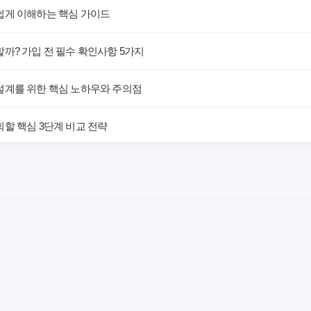
쉽게 이해하는 핵심 가이드
까? 가입 전 필수 확인사항 5가지
설계를 위한 핵심 노하우와 주의점
할 핵심 3단계 비교 전략
해! 숨겨진 약점과 완벽 대비책
 말하는 예상치 못한 이점과 주의사항
차이가 있을까? 내게 맞는 선택 기준
료의 숨겨진 가치와 현명한 선택 기준