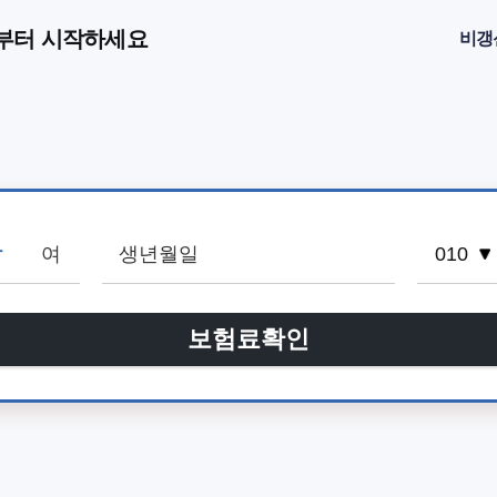
석부터 시작하세요
비갱
남
여
보험료확인