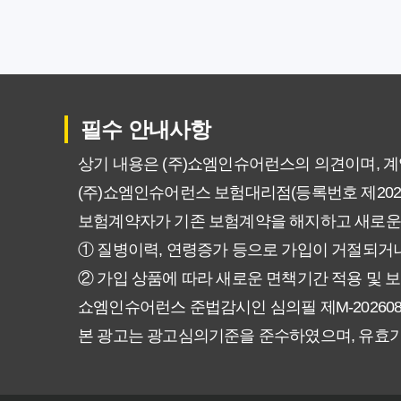
암보험 비갱신형, 왜 지금 선택해
갱신형 vs 비갱신형 암보험, 당신
비갱신형 암보험 가입, 실패 없는
필수 안내사항
비갱신형 암보험, 복잡한 설계 
상기 내용은 (주)쇼엠인슈어런스의 의견이며, 
(주)쇼엠인슈어런스 보험대리점(등록번호 제20250
암보험 비갱신형, 정말 평생 보
보험계약자가 기존 보험계약을 해지하고 새로운
갱신형 vs 비갱신형 암보험, 당
① 질병이력, 연령증가 등으로 가입이 거절되거나
② 가입 상품에 따라 새로운 면책기간 적용 및 보
비갱신형 암보험, 가입 전 꼭 확
쇼엠인슈어런스 준법감시인 심의필 제M-20260831호 (2
본 광고는 광고심의기준을 준수하였으며, 유효
물가 상승에도 끄떡없는 암보험 비
암보험 비갱신형, 왜 지금 선택해