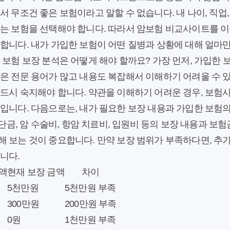
서 무조건 좋은 보험이라고 말할 수 없습니다. 내 나이, 직업,
맞는 보험을 선택해야 합니다. 따라서 암보험 비교사이트를 이
 합니다. 내가 가입한 보험이 어떤 질병과 상황에 대해 얼마
 보험 보장 분석은 어떻게 해야 할까요? 가장 먼저, 가입한
은 전문 용어가 많고 내용도 복잡해서 이해하기 어려울 수 있
반드시 숙지해야 합니다. 약관을 이해하기 어려운 경우, 보험
입니다. 다음으로는, 내가 필요한 보장 내용과 가입한 보험
진단금, 암 수술비, 항암 치료비, 입원비 등의 보장 내용과 보
해 보는 것이 중요합니다. 만약 보장 범위가 부족하다면, 추
니다.
액
현재 보장 금액
차이
5천만원
5천만원 부족
300만원
200만원 부족
0원
1천만원 부족