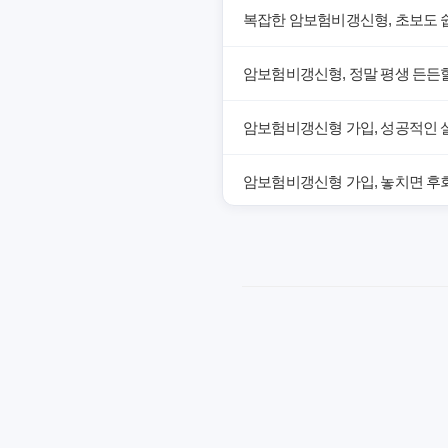
복잡한 암보험비갱신형, 초보도 
암보험비갱신형, 정말 평생 든든할
암보험비갱신형 가입, 성공적인 
암보험비갱신형 가입, 놓치면 후회
암보험비갱신형, 잘못 선택하면 손
암보험비갱신형, 실제 가입자들이
갱신형 암보험과 비갱신형, 어떤 
암보험비갱신형, 평생 고정 보험