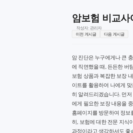
암보험 비교사이
작성자: 관리자
이전 게시글
다음 게시글
암 진단은 누구에게나 큰 
에 직면했을 때, 든든한 
보험 상품과 복잡한 보장 
이트를 활용하여 나에게 맞는
히 알려드리겠습니다. 먼저
에게 필요한 보장 내용을 중
홈페이지를 방문하여 정보를
히, 보험에 대한 전문 지식
과정이라고 생각하셔도 좋습