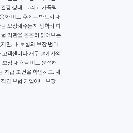
 건강 상태, 그리고 가족력
용한 비교 후에는 반드시 내
만큼 보장해주는지 정확히 파
 보험 약관을 꼼꼼히 읽어보는
지만, 내 보험의 보장 범위
사 고객센터나 재무 설계사의
의 보장 내용을 비교 분석해
험금 지급 조건을 확인하고, 내
가적인 보험 가입이나 보장