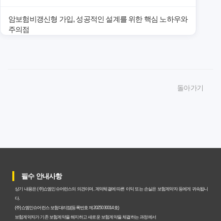
암보험비갱신형 가입, 성공적인 설계를 위한 핵심 노하우와
주의점
암보험비갱신형 가입, 놓치면 후회할 핵심 3단계 비교 전략
암보험비갱신형, 잘못 선택하면 손해! 숨겨진 약점과 완벽
돌아가기
대비책
암보험비갱신형, 실제 가입자들이 말하는 예상치 못한 이점
과 주의사항
갱신형 암보험과 비갱신형, 어떤 차이가 있을까? 내게 맞는
선택 기준
필수 안내사항
암보험비갱신형, 평생 고정 보험료의 숨겨진 가치와 현명한
상기 내용은 (주)쇼엠인슈어런스의 의견이며, 계약체결에 따른 이익 또는 손실은 보험계약자 등에게 귀속됩니
선택 기준
다.
(주)쇼엠인슈어런스 보험대리점(등록번호 제2025030014호)
암보험 비갱신형, 왜 지금 선택해야 할까요? 미래 보험료 걱
보험계약자가 기존 보험계약을 해지하고 새로운 보험계약을 체결하는 과정에서