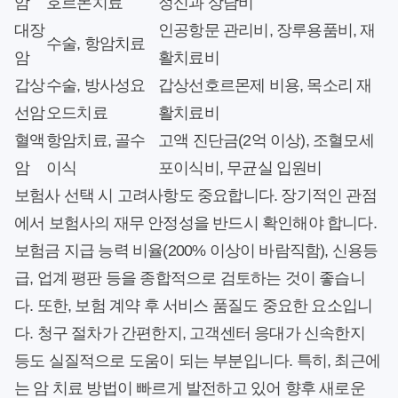
암
호르몬치료
정신과 상담비
대장
인공항문 관리비, 장루용품비, 재
수술, 항암치료
암
활치료비
갑상
수술, 방사성요
갑상선호르몬제 비용, 목소리 재
선암
오드치료
활치료비
혈액
항암치료, 골수
고액 진단금(2억 이상), 조혈모세
암
이식
포이식비, 무균실 입원비
보험사 선택 시 고려사항도 중요합니다. 장기적인 관점
에서 보험사의 재무 안정성을 반드시 확인해야 합니다.
보험금 지급 능력 비율(200% 이상이 바람직함), 신용등
급, 업계 평판 등을 종합적으로 검토하는 것이 좋습니
다. 또한, 보험 계약 후 서비스 품질도 중요한 요소입니
다. 청구 절차가 간편한지, 고객센터 응대가 신속한지
등도 실질적으로 도움이 되는 부분입니다. 특히, 최근에
는 암 치료 방법이 빠르게 발전하고 있어 향후 새로운