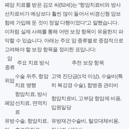
폐암 치료를 받은 김모 씨(52세)는 "항암치료비와 방사
선치료비가 예상보다 훨씬 많이 들어서 비갱신형 암보
험에 가입해 둔 것이 정말 다행이었다"고 말했습니다.
이처럼 실제 사례를 통해 어떤 보장 항목이 유용한지 파
악할 수 있습니다. 아래는 주요 암 종류별로 중점적으로
고려해야 할 보장 항목을 정리한 표입니다:
암
주요 치료 방식
추천 보장 항목
종류
수술 위주, 항암
고액 진단금(1억 이상), 수술비(특
위암
치료 병행
히 복강경 수술), 합병증 관리비
항암치료, 방사
항암치료비, 고부담 항암제 비용,
폐암
선치료, 면역치
입원일당
료
유방
수술, 항암치료,
유방재건수술비, 탈모대체비용,