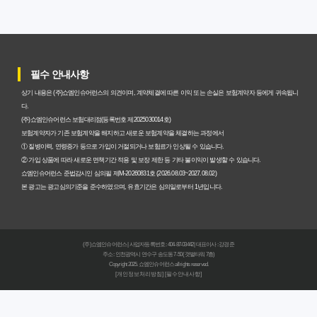
갱신형 암보험과 비갱신형, 어떤 차이가 있을까? 내게 맞는
선택 기준
필수 안내사항
암보험비갱신형, 평생 고정 보험료의 숨겨진 가치와 현명한
상기 내용은 (주)쇼엠인슈어런스의 의견이며, 계약체결에 따른 이익 또는 손실은 보험계약자 등에게 귀속됩니
선택 기준
다.
(주)쇼엠인슈어런스 보험대리점(등록번호 제2025030014호)
암보험 비갱신형, 왜 지금 선택해야 할까요? 미래 보험료 걱
보험계약자가 기존 보험계약을 해지하고 새로운 보험계약을 체결하는 과정에서
① 질병이력, 연령증가 등으로 가입이 거절되거나 보험료가 인상될 수 있습니다.
정 끝내는 방법
② 가입 상품에 따라 새로운 면책기간 적용 및 보장 제한 등 기타 불이익이 발생할 수 있습니다.
쇼엠인슈어런스 준법감시인 심의필 제M-20260831호 (2026.08.03~2027.08.02)
갱신형 vs 비갱신형 암보험, 당신에게 더 유리한 선택은? 완
본 광고는 광고심의기준을 준수하였으며, 유효기간은 심의일로부터 1년입니다.
벽 비교 분석
비갱신형 암보험 가입, 실패 없는 현명한 선택을 위한 5가지
(주)쇼엠인슈어런스 | 사업자등록번호 : 404-87-03442 | 대표이사 : 강경준
핵심 팁
주소 : 인천광역시 연수구 송도동 7-50 (갯벌타워 7층)
Copyright 2025. 쇼엠인슈어런스 all rights reserved.
[개인정보처리방침]
[필수안내사항]
비갱신형 암보험, 복잡한 설계 없이 핵심만 파악하는 가이
드