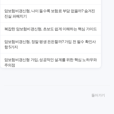
암보험비갱신형, 나이 들수록 보험료 부담 없을까? 숨겨진
진실 파헤치기
복잡한 암보험비갱신형, 초보도 쉽게 이해하는 핵심 가이드
암보험비갱신형, 정말 평생 든든할까? 가입 전 필수 확인사
항 5가지
암보험비갱신형 가입, 성공적인 설계를 위한 핵심 노하우와
주의점
암보험비갱신형 가입, 놓치면 후회할 핵심 3단계 비교 전략
암보험비갱신형, 잘못 선택하면 손해! 숨겨진 약점과 완벽
돌아가기
대비책
암보험비갱신형, 실제 가입자들이 말하는 예상치 못한 이점
과 주의사항