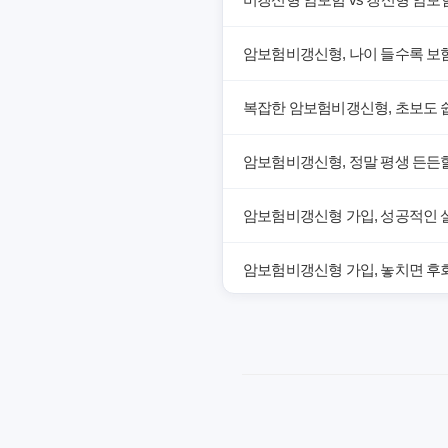
암보험비갱신형, 나이 들수록 보
복잡한 암보험비갱신형, 초보도 
암보험비갱신형, 정말 평생 든든할
암보험비갱신형 가입, 성공적인 
암보험비갱신형 가입, 놓치면 후회
암보험비갱신형, 잘못 선택하면 손
암보험비갱신형, 실제 가입자들이
갱신형 암보험과 비갱신형, 어떤 