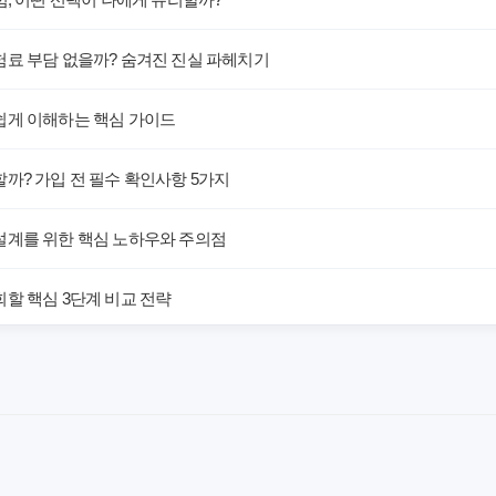
험료 부담 없을까? 숨겨진 진실 파헤치기
쉽게 이해하는 핵심 가이드
까? 가입 전 필수 확인사항 5가지
설계를 위한 핵심 노하우와 주의점
할 핵심 3단계 비교 전략
해! 숨겨진 약점과 완벽 대비책
 말하는 예상치 못한 이점과 주의사항
차이가 있을까? 내게 맞는 선택 기준