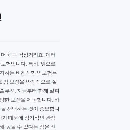
션
 더욱 큰 걱정거리죠. 이러
암보험입니다. 특히, 앞으로
유지하는 비갱신형 암보험은
 암 보장을 안정적으로 설
솔루션, 지금부터 함께 살펴
다양한 보장을 제공합니다. 하
품을 선택하는 것이 중요합니
지하기 때문에 장기적인 관점
해 높을 수 있다는 점은 신