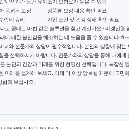
 계약 기간 동안 유지
초기 보험료가 높을 수 있음
한 폭넓은 보장
상품별 보장 내용 확인 필요
 수립에 유리
가입 조건 및 건강 상태 확인 필요
하나로 끝내는 마법 같은 솔루션을 찾고 계신가요? 비갱신형
래에 대한 불안감을 해소하는 데 도움을 줄 수 있습니다. 
비교와 전문가의 상담이 필수적입니다. 본인의 상황에 맞는 
험을 선택하시기 바랍니다. 전문가와의 상담을 통해 나에게 
것은 본인의 건강과 미래를 위한 현명한 선택입니다. 복잡한 
 미래를 설계해 보세요. 이제 더 이상 암보험 때문에 고민
 경험해 보십시오.
험, 어떤 선택이 나에게 유리할까?