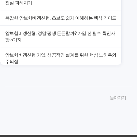
진실 파헤치기
복잡한 암보험비갱신형, 초보도 쉽게 이해하는 핵심 가이드
암보험비갱신형, 정말 평생 든든할까? 가입 전 필수 확인사
항 5가지
암보험비갱신형 가입, 성공적인 설계를 위한 핵심 노하우와
주의점
암보험비갱신형 가입, 놓치면 후회할 핵심 3단계 비교 전략
암보험비갱신형, 잘못 선택하면 손해! 숨겨진 약점과 완벽
돌아가기
대비책
암보험비갱신형, 실제 가입자들이 말하는 예상치 못한 이점
과 주의사항
갱신형 암보험과 비갱신형, 어떤 차이가 있을까? 내게 맞는