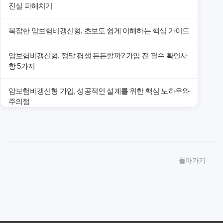
진실 파헤치기
복잡한 암보험비갱신형, 초보도 쉽게 이해하는 핵심 가이드
암보험비갱신형, 정말 평생 든든할까? 가입 전 필수 확인사
항 5가지
암보험비갱신형 가입, 성공적인 설계를 위한 핵심 노하우와
주의점
암보험비갱신형 가입, 놓치면 후회할 핵심 3단계 비교 전략
암보험비갱신형, 잘못 선택하면 손해! 숨겨진 약점과 완벽
돌아가기
대비책
암보험비갱신형, 실제 가입자들이 말하는 예상치 못한 이점
과 주의사항
갱신형 암보험과 비갱신형, 어떤 차이가 있을까? 내게 맞는