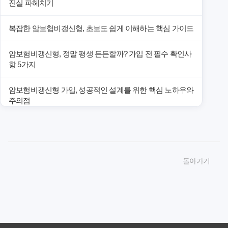
진실 파헤치기
복잡한 암보험비갱신형, 초보도 쉽게 이해하는 핵심 가이드
암보험비갱신형, 정말 평생 든든할까? 가입 전 필수 확인사
항 5가지
암보험비갱신형 가입, 성공적인 설계를 위한 핵심 노하우와
주의점
암보험비갱신형 가입, 놓치면 후회할 핵심 3단계 비교 전략
암보험비갱신형, 잘못 선택하면 손해! 숨겨진 약점과 완벽
돌아가기
대비책
암보험비갱신형, 실제 가입자들이 말하는 예상치 못한 이점
과 주의사항
갱신형 암보험과 비갱신형, 어떤 차이가 있을까? 내게 맞는