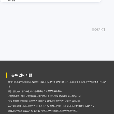
암보험비갱신형 가입, 놓치면 후회할 핵심 3단계 비교 전략
암보험비갱신형, 잘못 선택하면 손해! 숨겨진 약점과 완벽
돌아가기
대비책
암보험비갱신형, 실제 가입자들이 말하는 예상치 못한 이점
과 주의사항
갱신형 암보험과 비갱신형, 어떤 차이가 있을까? 내게 맞는
선택 기준
필수 안내사항
암보험비갱신형, 평생 고정 보험료의 숨겨진 가치와 현명한
상기 내용은 (주)쇼엠인슈어런스의 의견이며, 계약체결에 따른 이익 또는 손실은 보험계약자 등에게 귀속됩니
선택 기준
다.
(주)쇼엠인슈어런스 보험대리점(등록번호 제2025030014호)
암보험 비갱신형, 왜 지금 선택해야 할까요? 미래 보험료 걱
보험계약자가 기존 보험계약을 해지하고 새로운 보험계약을 체결하는 과정에서
① 질병이력, 연령증가 등으로 가입이 거절되거나 보험료가 인상될 수 있습니다.
정 끝내는 방법
② 가입 상품에 따라 새로운 면책기간 적용 및 보장 제한 등 기타 불이익이 발생할 수 있습니다.
쇼엠인슈어런스 준법감시인 심의필 제M-20260831호 (2026.08.03~2027.08.02)