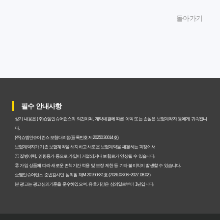
암보험비갱신형, 잘못 선택하면 손해! 숨겨진 약점과 완벽
돌아가기
대비책
암보험비갱신형, 실제 가입자들이 말하는 예상치 못한 이점
과 주의사항
갱신형 암보험과 비갱신형, 어떤 차이가 있을까? 내게 맞는
선택 기준
필수 안내사항
암보험비갱신형, 평생 고정 보험료의 숨겨진 가치와 현명한
상기 내용은 (주)쇼엠인슈어런스의 의견이며, 계약체결에 따른 이익 또는 손실은 보험계약자 등에게 귀속됩니
선택 기준
다.
(주)쇼엠인슈어런스 보험대리점(등록번호 제2025030014호)
암보험 비갱신형, 왜 지금 선택해야 할까요? 미래 보험료 걱
보험계약자가 기존 보험계약을 해지하고 새로운 보험계약을 체결하는 과정에서
① 질병이력, 연령증가 등으로 가입이 거절되거나 보험료가 인상될 수 있습니다.
정 끝내는 방법
② 가입 상품에 따라 새로운 면책기간 적용 및 보장 제한 등 기타 불이익이 발생할 수 있습니다.
쇼엠인슈어런스 준법감시인 심의필 제M-20260831호 (2026.08.03~2027.08.02)
갱신형 vs 비갱신형 암보험, 당신에게 더 유리한 선택은? 완
본 광고는 광고심의기준을 준수하였으며, 유효기간은 심의일로부터 1년입니다.
벽 비교 분석
비갱신형 암보험 가입, 실패 없는 현명한 선택을 위한 5가지