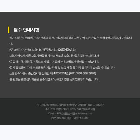
갱신형 암보험과 비갱신형, 어떤 차이가 있을까? 내게 맞는
선택 기준
필수 안내사항
암보험비갱신형, 평생 고정 보험료의 숨겨진 가치와 현명한
상기 내용은 (주)쇼엠인슈어런스의 의견이며, 계약체결에 따른 이익 또는 손실은 보험계약자 등에게 귀속됩니
선택 기준
다.
(주)쇼엠인슈어런스 보험대리점(등록번호 제2025030014호)
암보험 비갱신형, 왜 지금 선택해야 할까요? 미래 보험료 걱
보험계약자가 기존 보험계약을 해지하고 새로운 보험계약을 체결하는 과정에서
① 질병이력, 연령증가 등으로 가입이 거절되거나 보험료가 인상될 수 있습니다.
정 끝내는 방법
② 가입 상품에 따라 새로운 면책기간 적용 및 보장 제한 등 기타 불이익이 발생할 수 있습니다.
쇼엠인슈어런스 준법감시인 심의필 제M-20260831호 (2026.08.03~2027.08.02)
갱신형 vs 비갱신형 암보험, 당신에게 더 유리한 선택은? 완
본 광고는 광고심의기준을 준수하였으며, 유효기간은 심의일로부터 1년입니다.
벽 비교 분석
비갱신형 암보험 가입, 실패 없는 현명한 선택을 위한 5가지
(주)쇼엠인슈어런스 | 사업자등록번호 : 404-87-03442 | 대표이사 : 강경준
핵심 팁
주소 : 인천광역시 연수구 송도동 7-50 (갯벌타워 7층)
Copyright 2025. 쇼엠인슈어런스 all rights reserved.
[개인정보처리방침]
[필수안내사항]
비갱신형 암보험, 복잡한 설계 없이 핵심만 파악하는 가이
드