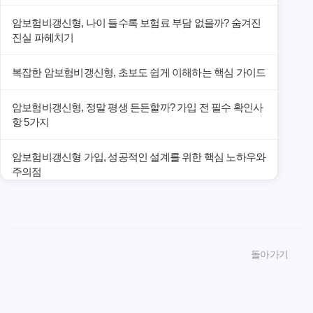
암보험비갱신형, 나이 들수록 보험료 부담 없을까? 숨겨진
진실 파헤치기
복잡한 암보험비갱신형, 초보도 쉽게 이해하는 핵심 가이드
암보험비갱신형, 정말 평생 든든할까? 가입 전 필수 확인사
항 5가지
암보험비갱신형 가입, 성공적인 설계를 위한 핵심 노하우와
주의점
암보험비갱신형 가입, 놓치면 후회할 핵심 3단계 비교 전략
암보험비갱신형, 잘못 선택하면 손해! 숨겨진 약점과 완벽
돌아가기
대비책
암보험비갱신형, 실제 가입자들이 말하는 예상치 못한 이점
과 주의사항