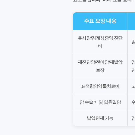
주요 보장 내용
유사암/경계성종양 진단
발
비
재진단암/전이암/재발암
암
보장
인
표적항암약물치료비
고
암 수술비 및 입원일당
수
납입면제 기능
암