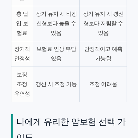
총 납
장기 유지 시 비갱
장기 유지 시 갱신
입 보
신형보다 높을 수
형보다 저렴할 수
험료
있음
있음
장기적
보험료 인상 부담
안정적이고 예측
안정성
있음
가능함
보장
조정
갱신 시 조정 가능
조정 어려움
유연성
나에게 유리한 암보험 선택 가
이드