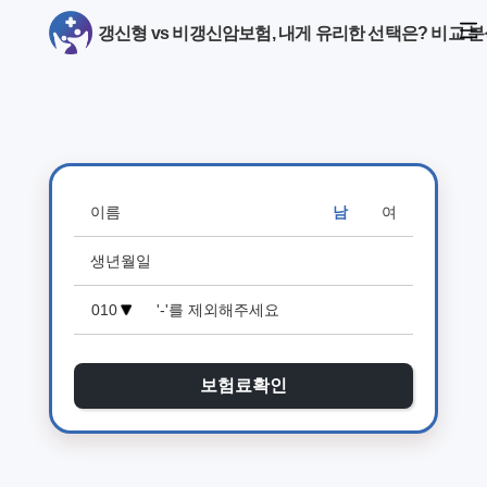
갱신형 vs 비갱신암보험, 내게 유리한 선택은? 비교 
남
여
보험료확인