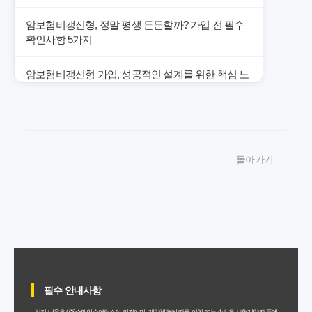
암보험비갱신형, 정말 평생 든든할까? 가입 전 필수
확인사항 5가지
암보험비갱신형 가입, 성공적인 설계를 위한 핵심 노
하우와 주의점
암보험비갱신형 가입, 놓치면 후회할 핵심 3단계 비
교 전략
돌아가기
암보험비갱신형, 잘못 선택하면 손해! 숨겨진 약점과
완벽 대비책
암보험비갱신형, 실제 가입자들이 말하는 예상치 못
한 이점과 주의사항
갱신형 암보험과 비갱신형, 어떤 차이가 있을까? 내
게 맞는 선택 기준
필수 안내사항
상기 내용은 (주)쇼엠인슈어런스의 의견이며, 계약체결에 따른 이익 또는 손실은 보험계약자 등에