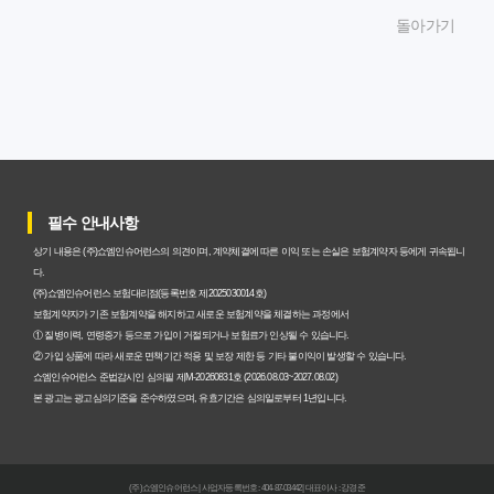
암보험비갱신형, 잘못 선택하면 손해! 숨겨진 약점과 완벽
돌아가기
대비책
암보험비갱신형, 실제 가입자들이 말하는 예상치 못한 이점
과 주의사항
갱신형 암보험과 비갱신형, 어떤 차이가 있을까? 내게 맞는
선택 기준
필수 안내사항
암보험비갱신형, 평생 고정 보험료의 숨겨진 가치와 현명한
상기 내용은 (주)쇼엠인슈어런스의 의견이며, 계약체결에 따른 이익 또는 손실은 보험계약자 등에게 귀속됩니
선택 기준
다.
(주)쇼엠인슈어런스 보험대리점(등록번호 제2025030014호)
암보험 비갱신형, 왜 지금 선택해야 할까요? 미래 보험료 걱
보험계약자가 기존 보험계약을 해지하고 새로운 보험계약을 체결하는 과정에서
① 질병이력, 연령증가 등으로 가입이 거절되거나 보험료가 인상될 수 있습니다.
정 끝내는 방법
② 가입 상품에 따라 새로운 면책기간 적용 및 보장 제한 등 기타 불이익이 발생할 수 있습니다.
쇼엠인슈어런스 준법감시인 심의필 제M-20260831호 (2026.08.03~2027.08.02)
갱신형 vs 비갱신형 암보험, 당신에게 더 유리한 선택은? 완
본 광고는 광고심의기준을 준수하였으며, 유효기간은 심의일로부터 1년입니다.
벽 비교 분석
비갱신형 암보험 가입, 실패 없는 현명한 선택을 위한 5가지
(주)쇼엠인슈어런스 | 사업자등록번호 : 404-87-03442 | 대표이사 : 강경준